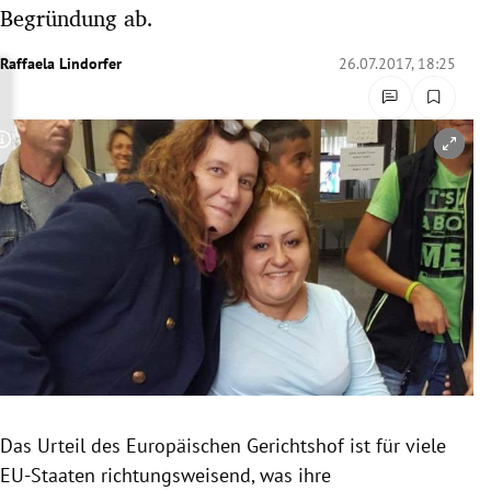
Begründung ab.
rreich Untermenü
Raffaela Lindorfer
26.07.2017, 18:25
rt Untermenü
schaft Untermenü
Copyright-Hinweis öffnen/schließen
s Untermenü
zeit Untermenü
undheit Untermenü
tur Untermenü
nung Untermenü
lität Untermenü
Das Urteil des
Europäischen Gerichtshof
ist für viele
EU-Staaten richtungsweisend, was ihre