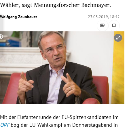
Wähler, sagt Meinungsforscher Bachmayer.
rreich Untermenü
Wolfgang Zaunbauer
23.05.2019, 18:42
rt Untermenü
schaft Untermenü
Copyright-Hinweis öffnen/schließen
s Untermenü
zeit Untermenü
undheit Untermenü
tur Untermenü
nung Untermenü
lität Untermenü
Mit der
Elefantenrunde
der EU-Spitzenkandidaten im
ORF
bog der EU-Wahlkampf am Donnerstagabend in