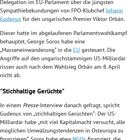
Delegation im
EU-Parlament
über die jüngsten
Sympathiebekundungen von FPÖ-Klubchef
Johann
Gudenus
für den ungarischen Premier
Viktor Orbán
.
Dieser hatte im abgelaufenen Parlamentswahlkampf
behauptet,
George Soros
habe eine
„Masseneinwanderung“ in die
EU
gesteuert. Die
Angriffe auf den ungarischstämmigen US-Milliardär
rissen auch nach dem Wahlsieg
Orbán
am 8. April
nicht ab.
"Stichhaltige Gerüchte"
In einem
Presse
-Interview danach gefragt, spricht
Gudenus
von „stichhaltigen Gerüchten“: Der US-
Milliardär habe „mit viel Kapitalmacht versucht, alle
möglichen Umwälzungstendenzen in
Osteuropa
zu
finanzieren“.
Soros
habe etwa
NGOs
finanziert, die