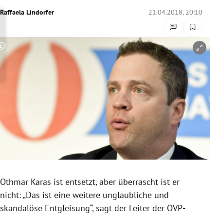
rreich Untermenü
Raffaela Lindorfer
21.04.2018, 20:10
rt Untermenü
Copyright-Hinweis öffnen/schließen
schaft Untermenü
s Untermenü
zeit Untermenü
undheit Untermenü
tur Untermenü
nung Untermenü
Othmar Karas
ist entsetzt, aber überrascht ist er
nicht: „Das ist eine weitere unglaubliche und
lität Untermenü
skandalöse Entgleisung“, sagt der Leiter der ÖVP-