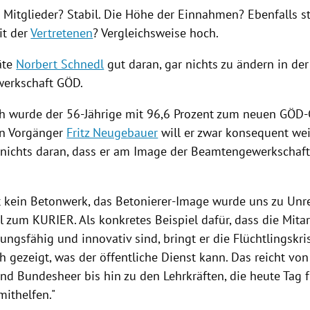
 Mitglieder? Stabil. Die Höhe der Einnahmen? Ebenfalls st
it der
Vertretenen
? Vergleichsweise hoch.
äte
Norbert Schnedl
gut daran, gar nichts zu ändern in der
erkschaft GÖD.
 wurde der 56-Jährige mit 96,6 Prozent zum neuen GÖD-
n Vorgänger
Fritz Neugebauer
will er zwar konsequent wei
 nichts daran, dass er am Image der Beamtengewerkschaft
t kein Betonwerk, das Betonierer-Image wurde uns zu Unr
l
zum KURIER. Als konkretes Beispiel dafür, dass die Mitar
tungsfähig und innovativ sind, bringt er die
Flüchtlingskri
ch gezeigt, was der öffentliche Dienst kann. Das reicht vo
nd
Bundesheer
bis hin zu den Lehrkräften, die heute Tag f
mithelfen."