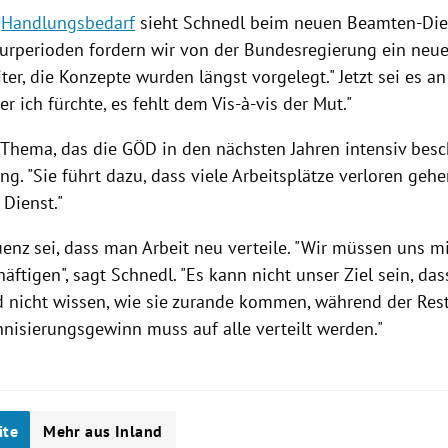
n
Handlungsbedarf
sieht
Schnedl
beim neuen Beamten-Diens
turperioden fordern wir von der
Bundesregierung
ein neu
iter, die Konzepte wurden längst vorgelegt." Jetzt sei es an
er ich fürchte, es fehlt dem Vis-à-vis der Mut."
Thema, das die GÖD in den nächsten Jahren intensiv beschä
ung
. "Sie führt dazu, dass viele Arbeitsplätze verloren geh
 Dienst."
enz sei, dass man Arbeit neu verteile. "Wir müssen uns mi
äftigen", sagt
Schnedl
. "Es kann nicht unser Ziel sein, da
d nicht wissen, wie sie zurande kommen, während der Rest
hnisierungsgewinn muss auf alle verteilt werden."
ite
Mehr aus Inland