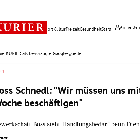
Anmelde
rreich
Politik
Wirtschaft
Sport
Kultur
Freizeit
Gesundheit
Stars
ie KURIER als bevorzugte Google-Quelle
ag
ss Schnedl: "Wir müssen uns mit
oche beschäftigen"
werkschaft-Boss sieht Handlungsbedarf beim Dien
hmer