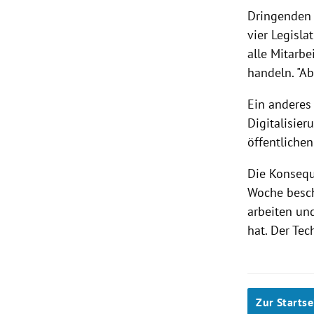
Dringende
vier Legisla
alle Mitarbe
handeln. "Ab
Ein anderes 
Digitalisier
öffentlichen
Die Konsequ
Woche besch
arbeiten un
hat. Der Tec
Zur Startse