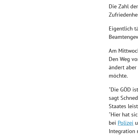
Die Zahl der
Zufriedenhe
Eigentlich t
Beamtengew
Am Mittwoch
Den Weg vo
ändert aber
möchte.
"Die GÖD is
sagt
Schned
Staates leis
"Hier hat si
bei
Polizei
u
Integration 