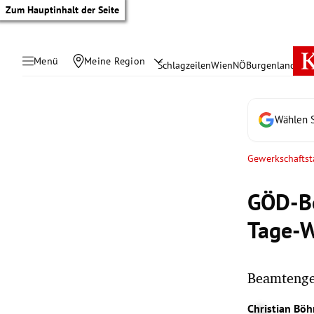
Zum Hauptinhalt der Seite
Menü
Meine Region
Schlagzeilen
Wien
NÖ
Burgenland
Öste
Wählen S
Gewerkschaftst
GÖD-Bo
Tage-W
Beamtenge
tik Untermenü
Christian Bö
rreich Untermenü