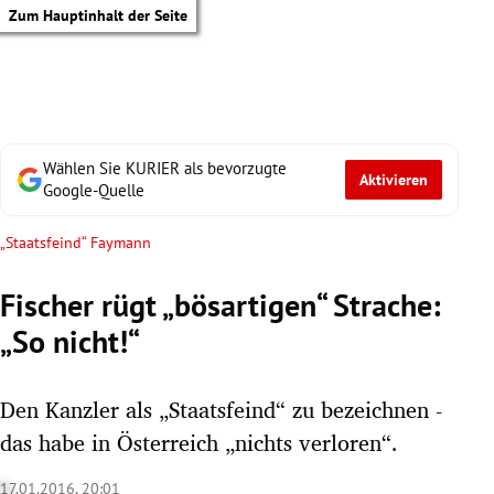
Zum Hauptinhalt der Seite
Wählen Sie KURIER als bevorzugte
Aktivieren
Google-Quelle
„Staatsfeind“ Faymann
Fischer rügt „bösartigen“ Strache:
„So nicht!“
Den Kanzler als „Staatsfeind“ zu bezeichnen -
das habe in Österreich „nichts verloren“.
tik Untermenü
17.01.2016, 20:01