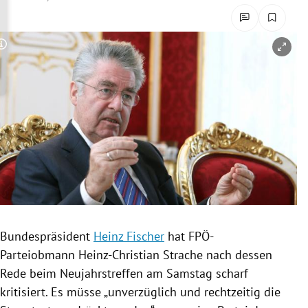
rreich Untermenü
rt Untermenü
Copyright-Hinweis öffnen/schließen
schaft Untermenü
s Untermenü
zeit Untermenü
undheit Untermenü
tur Untermenü
Bundespräsident
Heinz Fischer
hat FPÖ-
nung Untermenü
Parteiobmann
Heinz-Christian Strache
nach dessen
Rede beim
Neujahrstreffen
am Samstag scharf
lität Untermenü
kritisiert. Es müsse „unverzüglich und rechtzeitig die