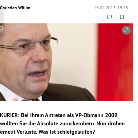
rreich Untermenü
Christian Willim
13.04.2013, 19:45
rt Untermenü
Copyright-Hinweis öffnen/schließen
schaft Untermenü
s Untermenü
zeit Untermenü
undheit Untermenü
tur Untermenü
nung Untermenü
KURIER: Bei Ihrem Antreten als VP-Obmann 2009
wollten Sie die Absolute zurückerobern. Nun drohen
lität Untermenü
erneut Verluste. Was ist schiefgelaufen?