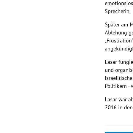
emotionslos
Sprecherin.
Später am M
Ablehung 
„Frustration
angekündigt 
Lasar
fungie
und organisi
Israelitisc
Politikern -
Lasar
war ab
2016 in den