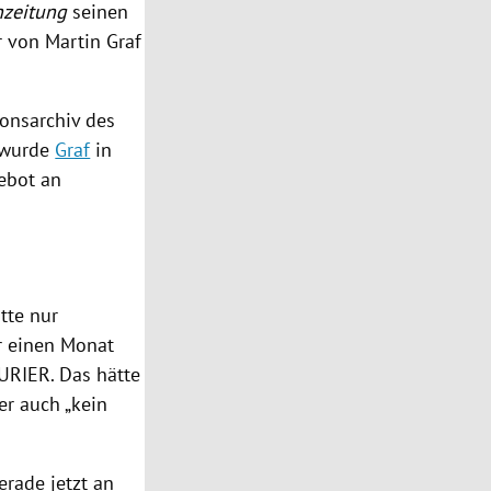
nzeitung
seinen
ur von
Martin Graf
onsarchiv des
n wurde
Graf
in
ebot an
tte nur
ür einen Monat
RIER. Das hätte
er auch „kein
rade jetzt an