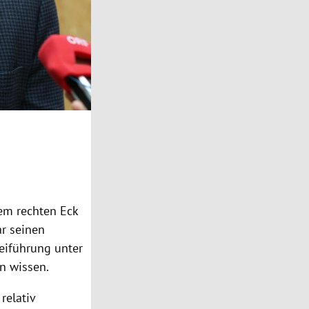
m rechten Eck
ar
seinen
teiführung unter
en wissen.
relativ