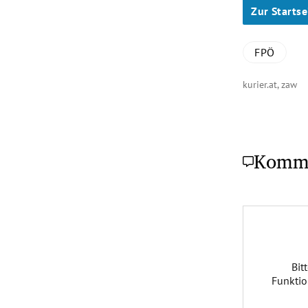
Zur Startse
FPÖ
kurier.at, zaw
Komm