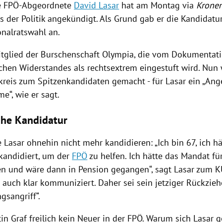
he FPÖ-Abgeordnete
David Lasar
hat am Montag via
Krone
s der Politik angekündigt. Als Grund gab er die Kandidat
onalratswahl an.
Mitglied der Burschenschaft
Olympia
, die vom
Dokumentati
schen Widerstandes
als rechtsextrem eingestuft wird. Nu
kreis zum Spitzenkandidaten gemacht - für
Lasar
ein „Ang
e“, wie er sagt.
he Kandidatur
e
Lasar
ohnehin nicht mehr kandidieren: „Ich bin 67, ich hä
kandidiert, um der
FPÖ
zu helfen. Ich hätte das Mandat f
 und wäre dann in Pension gegangen“, sagt
Lasar
zum KU
i auch klar kommuniziert. Daher sei sein jetziger Rückzieh
gsangriff“.
in Graf
freilich kein Neuer in der
FPÖ
. Warum sich
Lasar
ge