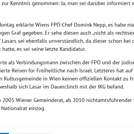
 zur Kenntnis genommen: Ja, man sei darüber informiert 
ontag erklärte
Wiens
FPÖ-Chef
Domink Nepp
, es habe ni
gegen
Graf
gegeben. Er sehe diesen auch „nicht als rechtsex
“ Lasars sei ebenfalls unverständlich, da dieser schon bei 
hatte, es sei seine letzte Kandidatur.
rte als Verbindungsmann zwischen der
FPÖ
und der jüdi
erte Reisen für Freiheitliche nach Israel. Letzteres hat au
hen Kultusgemeinde in
Wien
keinen offiziellen Kontakt zu fr
 weshalb sich
Lasar
im Dauerclinch mit der IKG befand.
 2005 Wiener Gemeinderat, ab 2010 nichtamtsführender S
 Nationalrat einzog.