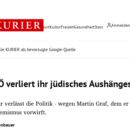
Anmelde
rreich
Politik
Wirtschaft
Sport
Kultur
Freizeit
Gesundheit
Stars
ie KURIER als bevorzugte Google-Quelle
Ö verliert ihr jüdisches Aushänge
r verlässt die Politik - wegen Martin Graf, dem e
remismus vorwirft.
unbauer