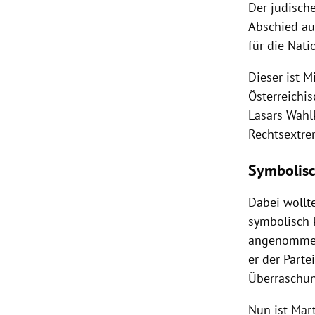
Der jüdisc
Abschied au
für die Nati
Dieser ist 
Österreichi
Lasars Wahl
Rechtsextrem
Symbolisc
Dabei wollt
symbolisch 
angenommen
er der Parte
Überraschun
Nun ist
Mart