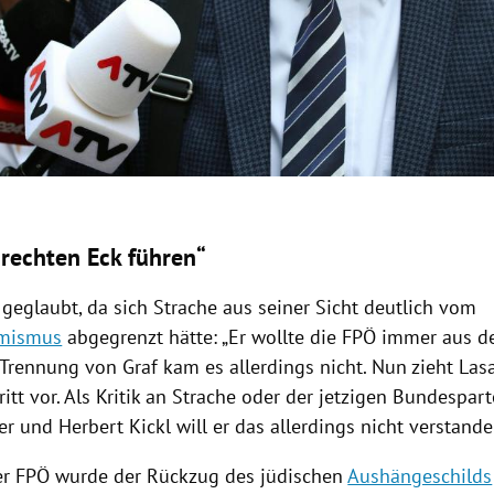
rechten Eck führen“
geglaubt, da sich Strache aus seiner Sicht deutlich vom
emismus
abgegrenzt hätte: „Er wollte die
FPÖ
immer aus de
r Trennung von
Graf
kam es allerdings nicht. Nun zieht
Las
itt vor. Als Kritik an Strache oder der jetzigen Bundespar
er
und
Herbert Kickl
will er das allerdings nicht verstand
er
FPÖ
wurde der Rückzug des jüdischen
Aushängeschilds