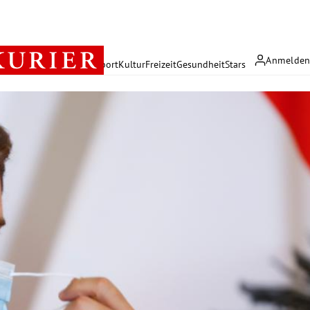
Anmelde
rreich
Politik
Wirtschaft
Sport
Kultur
Freizeit
Gesundheit
Stars