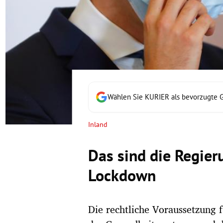
rt Untermenü
schaft Untermenü
s Untermenü
zeit Untermenü
Wählen Sie KURIER als bevorzugte 
undheit Untermenü
Inland
tur Untermenü
Das sind die Regier
nung Untermenü
Lockdown
lität Untermenü
Die rechtliche Voraussetzung 