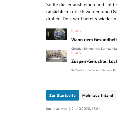
Sollte dieser ausbleiben und sollt
tatsächlich kritisch werden und Ös
drohen. Dort wird bereits wieder z
Inland
Wann dem Gesundheits
Christian Böhmer
und
Daniela Kit
Inland
Zusperr-Gerüchte: Loc
Raffaela Lindorfer
und
Daniela Kit
Zur Startseite
Mehr aus Inland
kurier.at, eho |
21.10.2020, 18:14