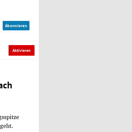
n
Abonnieren
Aktivieren
ach
gsspitze
geht.