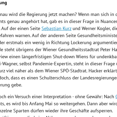
tung
nau wird die
Regierung
jetzt machen? Wenn man sich in d
nts genau angehört hat, gab es in dieser Frage in Nuanc
. Auf der einen Seite
Sebastian Kurz
und
Werner Kogler
, d
fahren warnen. Auf der anderen Seite Gesundheitsminist
 der erstmals ein wenig in Richtung Lockerung argumentie
e steht übrigens der Wiener Gesundheitsstadtrat
Peter H
view einen längerfristigen Shut-down
Wiens
für undenkbar
i-Wagner, selbst Pandemie-Expertin, steht in dieser Frage
urz
viel näher als dem Wiener SPÖ-Stadtrat.
Hacker
erklär
edoch, dass es einen Schulterschluss der Landesregierunge
erung
gebe.
doch ein Versuch einer Interpretation - ohne Gewähr: Nach
ts, es wird bis Anfang Mai so weitergehen. Dann aber wir
nzelne Sparten dürfen wieder ihre Geschäfte aufsperren.