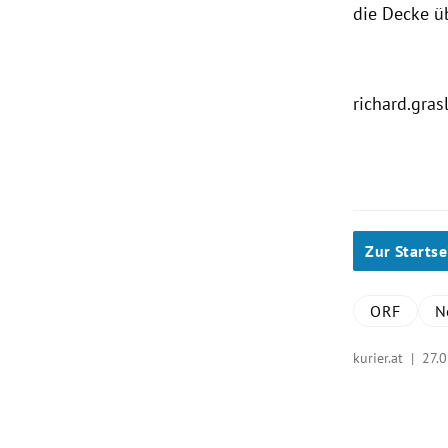
die Decke ü
richard.gras
Zur Startse
ORF
N
kurier.at |
27.0