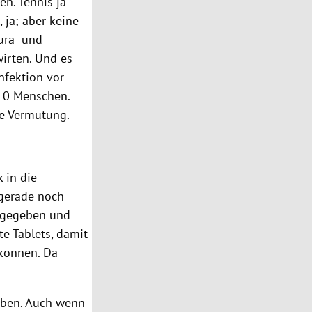
sen.
Tennis
ja
 ja; aber keine
ura- und
irten. Und es
nfektion vor
10 Menschen.
e Vermutung.
 in die
gerade noch
ufgegeben und
e Tablets, damit
 können. Da
eiben. Auch wenn