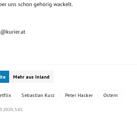
ber uns schon gehörig wackelt.
l@kurier.at
ite
Mehr aus Inland
etflix
Sebastian Kurz
Peter Hacker
Ostern
3.2020, 5:01