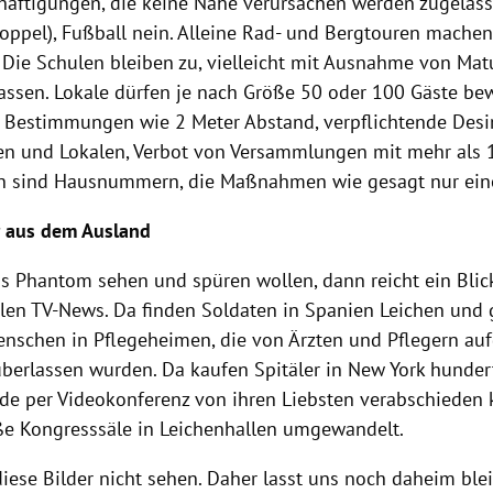
chäftigungen, die keine Nähe verursachen werden zugelas
oppel), Fußball nein. Alleine Rad- und Bergtouren machen,
 Die Schulen bleiben zu, vielleicht mit Ausnahme von Mat
assen. Lokale dürfen je nach Größe 50 oder 100 Gäste bew
e Bestimmungen wie 2 Meter Abstand, verpflichtende Desi
n und Lokalen, Verbot von Versammlungen mit mehr als 
n sind Hausnummern, die Maßnahmen wie gesagt nur ein
r aus dem Ausland
as
Phantom
sehen und spüren wollen, dann reicht ein Blick
alen TV-News. Da finden Soldaten in
Spanien
Leichen und 
nschen in Pflegeheimen, die von Ärzten und Pflegern a
 überlassen wurden. Da kaufen Spitäler in
New York
hundert
nde per Videokonferenz von ihren Liebsten verabschieden
e Kongresssäle in Leichenhallen umgewandelt.
diese Bilder nicht sehen. Daher lasst uns noch daheim bl