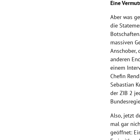
Eine Vermu
Aber was ge
die Stateme
Botschaften
massiven Ge
Anschober
,
anderen End
einem Inter
Chefin Rend
Sebastian K
der ZIB 2 j
Bundesregi
Also, jetzt 
mal gar nich
geöffnet: Ei