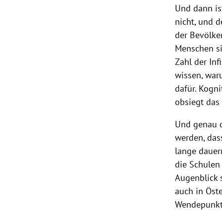
Und dann is
nicht, und 
der Bevölke
Menschen sin
Zahl der In
wissen, war
dafür. Kogni
obsiegt das
Und genau d
werden, da
lange dauern
die Schulen 
Augenblick 
auch in
Öste
Wendepunk