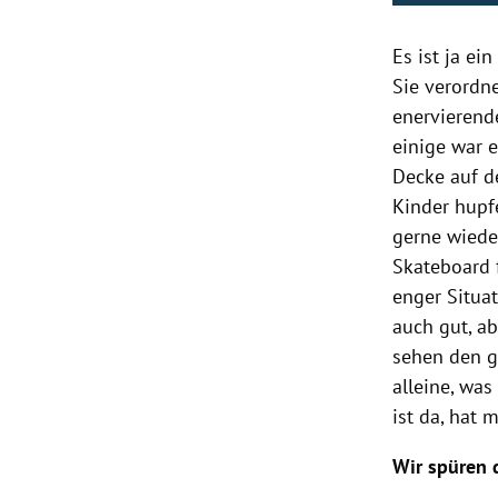
Es ist ja e
Sie verordn
enervierende
einige war 
Decke auf d
Kinder hupf
gerne wiede
Skateboard 
enger Situa
auch gut, ab
sehen den g
alleine, was
ist da, hat
Wir spüren 