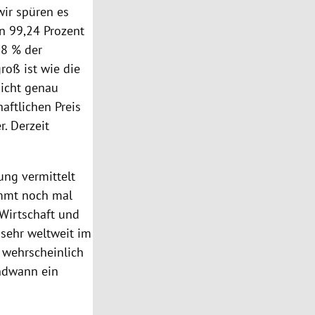
wir spüren es
n 99,24 Prozent
08 % der
roß ist wie die
nicht genau
aftlichen Preis
r. Derzeit
ung vermittelt
mmt noch mal
 Wirtschaft und
 sehr weltweit im
 wehrscheinlich
endwann ein