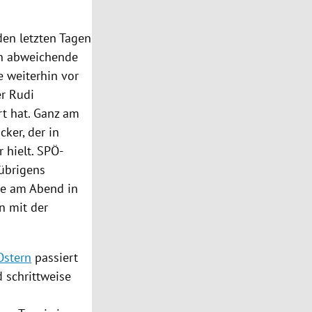
en letzten Tagen
en abweichende
ie weiterhin vor
er
Rudi
rt hat. Ganz am
acker
, der in
 hielt. SPÖ-
 übrigens
te am Abend in
n mit der
Ostern
passiert
d schrittweise