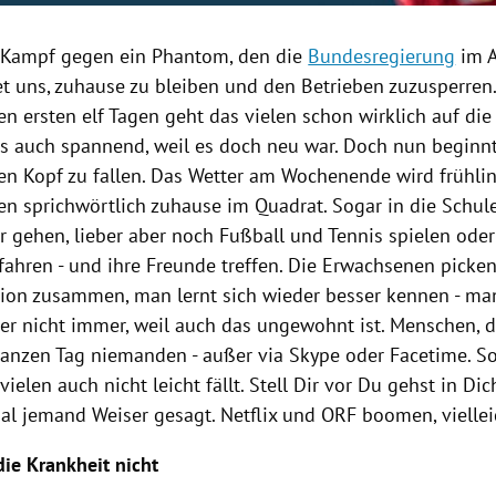
in Kampf gegen ein
Phantom
, den die
Bundesregierung
im A
et uns, zuhause zu bleiben und den Betrieben zuzusperren
n ersten elf Tagen geht das vielen schon wirklich auf die
es auch spannend, weil es doch neu war. Doch nun beginnt 
en Kopf zu fallen. Das Wetter am Wochenende wird frühlin
en sprichwörtlich zuhause im Quadrat. Sogar in die Schul
r gehen, lieber aber noch Fußball und
Tennis
spielen ode
fahren - und ihre Freunde treffen. Die Erwachsenen pick
tion zusammen, man lernt sich wieder besser kennen - ma
er nicht immer, weil auch das ungewohnt ist. Menschen, di
anzen Tag niemanden - außer via
Skype
oder Facetime. So
 vielen auch nicht leicht fällt. Stell Dir vor Du gehst in 
 mal jemand Weiser gesagt.
Netflix
und
ORF
boomen, viellei
die Krankheit nicht