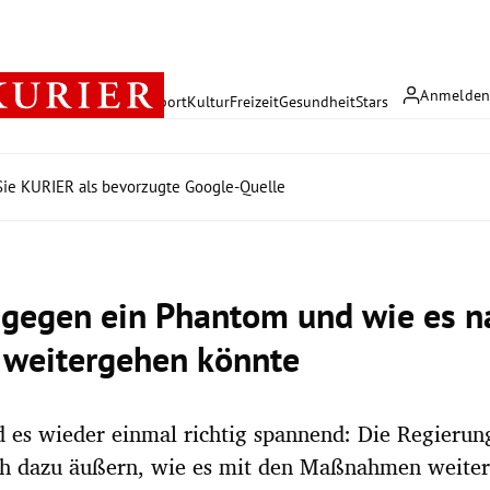
Anmelde
rreich
Politik
Wirtschaft
Sport
Kultur
Freizeit
Gesundheit
Stars
ie KURIER als bevorzugte Google-Quelle
gegen ein Phantom und wie es n
 weitergehen könnte
 es wieder einmal richtig spannend: Die Regierun
ch dazu äußern, wie es mit den Maßnahmen weiter