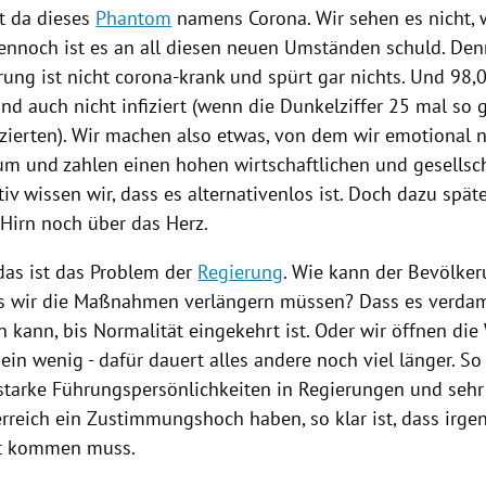
t da dieses
Phantom
namens Corona. Wir sehen es nicht, 
dennoch ist es an all diesen neuen Umständen schuld. Den
rung ist nicht corona-krank und spürt gar nichts. Und 98,
d auch nicht infiziert (wenn die Dunkelziffer 25 mal so g
fizierten). Wir machen also etwas, von dem wir emotional 
um und zahlen einen hohen wirtschaftlichen und gesellsch
tiv wissen wir, dass es alternativenlos ist. Doch dazu späte
 Hirn noch über das Herz.
as ist das Problem der
Regierung
. Wie kann der Bevölker
ss wir die Maßnahmen verlängern müssen? Dass es verda
 kann, bis Normalität eingekehrt ist. Oder wir öffnen die
ein wenig - dafür dauert alles andere noch viel länger. So
starke Führungspersönlichkeiten in Regierungen und sehr
rreich
ein Zustimmungshoch haben, so klar ist, dass irg
t kommen muss.