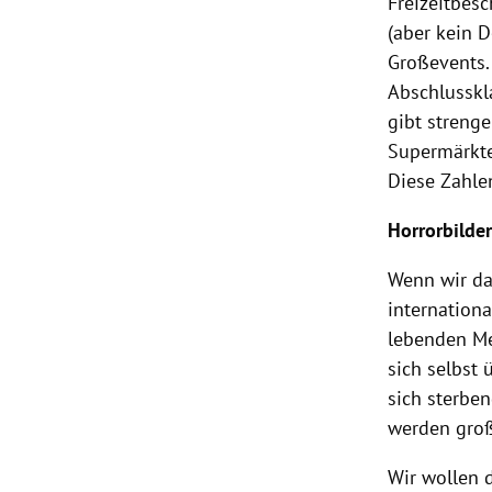
Freizeitbes
(aber kein D
Großevents.
Abschlusskl
gibt streng
Supermärkte
Diese Zahle
Horrorbilde
Wenn wir d
internation
lebenden Me
sich selbst
sich sterbe
werden groß
Wir wollen 