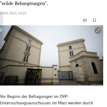
"wilde Behauptungen".
rreich Untermenü
14.02.2022, 14:23
rt Untermenü
schaft Untermenü
Copyright-Hinweis öffnen/schließen
s Untermenü
zeit Untermenü
undheit Untermenü
tur Untermenü
nung Untermenü
Vor Beginn der Befragungen im ÖVP-
lität Untermenü
Untersuchungsausschusses im März werden durch