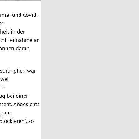
mie- und Covid-
er
eit in der
cht-Teilnahme an
können daran
sprünglich war
zwei
che
ag bei einer
steht. Angesichts
, aus
lockieren“, so