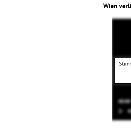
Wien verlä
Stim