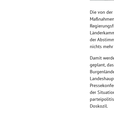
Die von der
Maßnahmenge
Regierungsf
Länderkamme
der Abstimm
nichts mehr 
Damit werde
geplant, da
Burgenlände
Landeshaupt
Pressekonfer
der Situatio
parteipolit
Doskozil.