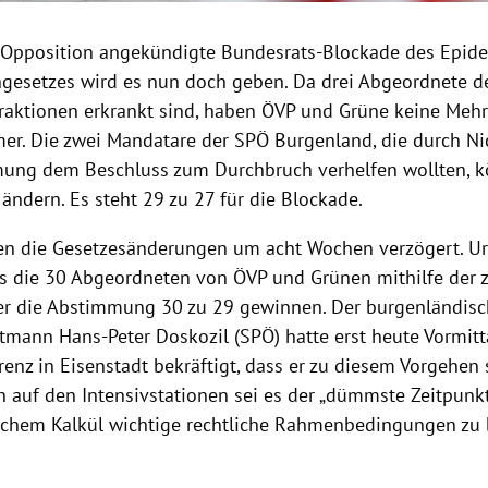
 Opposition angekündigte Bundesrats-Blockade des Epide
setzes wird es nun doch geben. Da drei Abgeordnete d
raktionen erkrankt sind, haben ÖVP und Grüne keine Mehrh
r. Die zwei Mandatare der SPÖ Burgenland, die durch Ni
ung dem Beschluss zum Durchbruch verhelfen wollten, 
ändern. Es steht 29 zu 27 für die Blockade.
n die Gesetzesänderungen um acht Wochen verzögert. Ur
ss die 30 Abgeordneten von ÖVP und Grünen mithilfe der 
r die Abstimmung 30 zu 29 gewinnen. Der burgenländis
mann Hans-Peter Doskozil (SPÖ) hatte erst heute Vormitt
enz in Eisenstadt bekräftigt, dass er zu diesem Vorgehen 
n auf den Intensivstationen sei es der „dümmste Zeitpunkt
ischem Kalkül wichtige rechtliche Rahmenbedingungen zu b