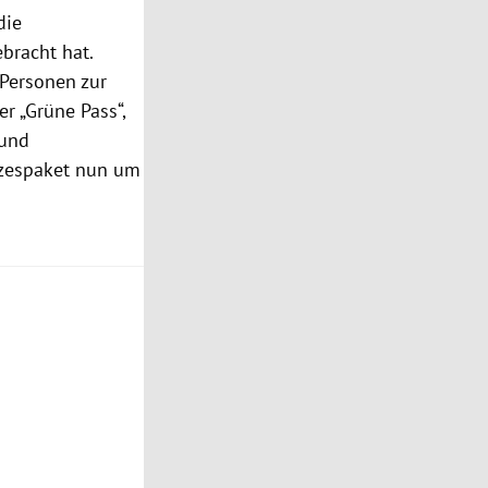
die
bracht hat.
Personen zur
r „Grüne Pass“,
 und
tzespaket nun um