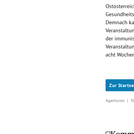
Ostösterrei
Gesundheits
Demnach kan
Veranstaltun
der immunis
Veranstaltu
acht Wochen
Zur Startse
Agenturen |
3
Komm