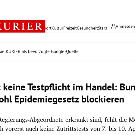
Anmelde
rreich
Politik
Wirtschaft
Sport
Kultur
Freizeit
Gesundheit
Stars
ie KURIER als bevorzugte Google-Quelle
t keine Testpflicht im Handel: Bu
ohl Epidemiegesetz blockieren
Regierungs-Abgeordnete erkrankt sind, fehlt die M
h vorerst auch keine Zutrittstests von 7. bis 10. Ap