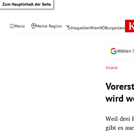
Zum Hauptinhalt der Seite
Menü
Meine Region
Schlagzeilen
Wien
NÖ
Burgenland
Öste
Wählen S
Inland
Vorers
wird w
Weil drei 
tik Untermenü
gibt es auc
rreich Untermenü