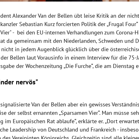
ent Alexander Van der Bellen übt leise Kritik an der nicht
nzler Sebastian Kurz forcierten Politik der „Frugal Four“ 
Vier" - bei den EU-internen Verhandlungen zum Corona-Hi
trat da gemeinsam mit den Niederlanden, Schweden und 
r nicht in jedem Augenblick glücklich über die österreichis
 der Bellen laut Vorausinfo in einem Interview für die 75-J
sgabe der Wochenzeitung „Die Furche“, die am Dienstag e
änder nervös"
 signalisierte Van der Bellen aber ein gewisses Verständni
se der selbst ernannten „Sparsamen Vier“. Man müsse sehe
 im Europäischen Rat ablaufe“, erklärte er. „Dort erwarte
che Leadership von Deutschland und Frankreich - insbes
des Vereinigten Königreichs. Gleichzeitig sind alle klein