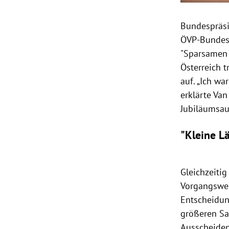
Bundespräsid
ÖVP-Bundeska
"Sparsamen 
Österreich 
auf. „Ich wa
erklärte Van
Jubiläumsau
"Kleine L
Gleichzeitig
Vorgangswei
Entscheidung
größeren Sa
Ausscheiden 