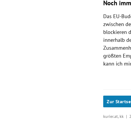
Noch imm
Das EU-Budg
zwischen de
blockieren d
innerhalb d
Zusammenhan
größten Emp
kann ich mir
Zur Startse
kurier.at, kk |