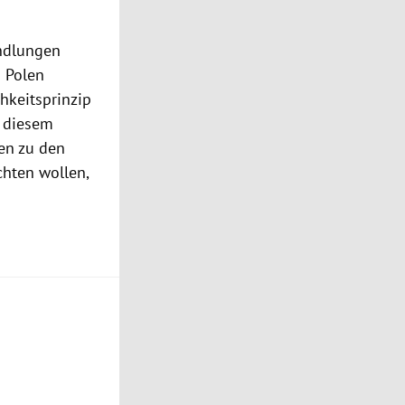
andlungen
 Polen
chkeitsprinzip
n diesem
en zu den
chten wollen,