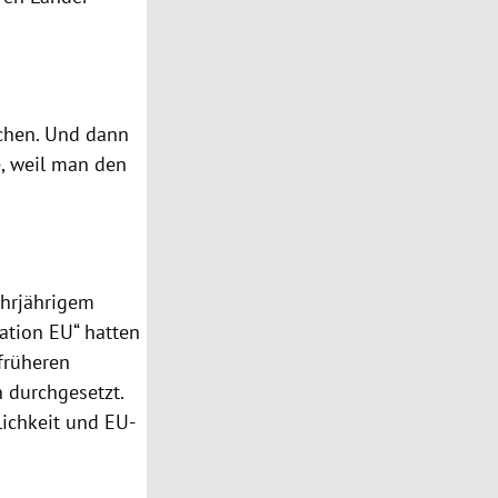
echen. Und dann
le, weil man den
ehrjährigem
tion EU“ hatten
früheren
 durchgesetzt.
ichkeit und EU-