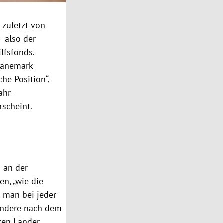
 zuletzt von
- also der
lfsfonds.
Dänemark
che Position“,
ahr-
rscheint.
s an der
n, „wie die
t man bei jeder
ondere nach dem
eren Länder