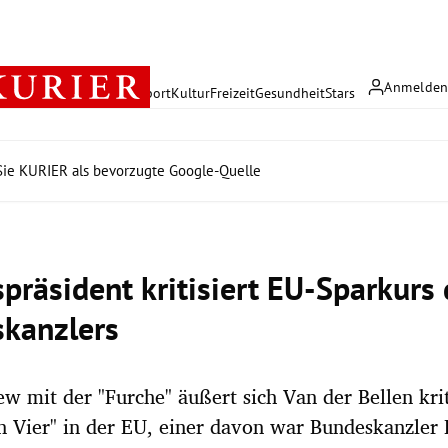
Anmelde
rreich
Politik
Wirtschaft
Sport
Kultur
Freizeit
Gesundheit
Stars
ie KURIER als bevorzugte Google-Quelle
präsident kritisiert EU-Sparkurs
kanzlers
ew mit der "Furche" äußert sich Van der Bellen kri
 Vier" in der EU, einer davon war Bundeskanzler 