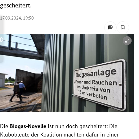
gescheitert.
rreich Untermenü
17.09.2024, 19:50
rt Untermenü
schaft Untermenü
Copyright-Hinweis öffnen/schließen
s Untermenü
zeit Untermenü
undheit Untermenü
tur Untermenü
nung Untermenü
lität Untermenü
Die
Biogas-Novelle
ist nun doch gescheitert: Die
Klubobleute der Koalition machten dafür in einer