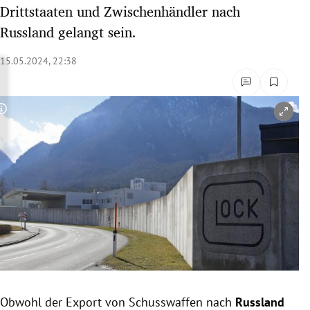
Drittstaaten und Zwischenhändler nach
rreich Untermenü
Russland gelangt sein.
rt Untermenü
15.05.2024, 22:38
schaft Untermenü
s Untermenü
Copyright-Hinweis öffnen/schließen
zeit Untermenü
undheit Untermenü
tur Untermenü
nung Untermenü
lität Untermenü
Obwohl der Export von Schusswaffen nach
Russland