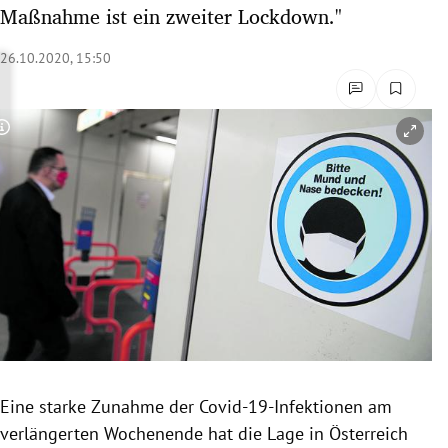
Maßnahme ist ein zweiter Lockdown."
rreich Untermenü
26.10.2020, 15:50
rt Untermenü
schaft Untermenü
Copyright-Hinweis öffnen/schließen
s Untermenü
zeit Untermenü
undheit Untermenü
tur Untermenü
nung Untermenü
lität Untermenü
Eine starke Zunahme der Covid-19-Infektionen am
verlängerten Wochenende hat die Lage in Österreich