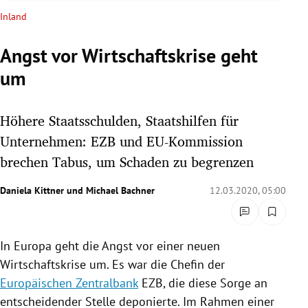
rreich Untermenü
Inland
rt Untermenü
Angst vor Wirtschaftskrise geht
um
schaft Untermenü
s Untermenü
Höhere Staatsschulden, Staatshilfen für
Unternehmen: EZB und EU-Kommission
zeit Untermenü
brechen Tabus, um Schaden zu begrenzen
undheit Untermenü
Daniela Kittner
und
Michael Bachner
12.03.2020, 05:00
tur Untermenü
In
Europa
geht die Angst vor einer neuen
nung Untermenü
Wirtschaftskrise
um. Es war die Chefin der
lität Untermenü
Europäischen Zentralbank
EZB
, die diese Sorge an
entscheidender Stelle deponierte. Im Rahmen einer