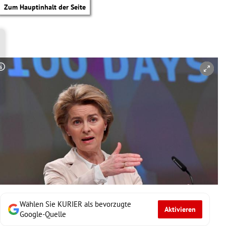
Zum Hauptinhalt der Seite
Copyright-Hinweis öffnen/schließen
Wählen Sie KURIER als bevorzugte
Aktivieren
tik Untermenü
Google-Quelle