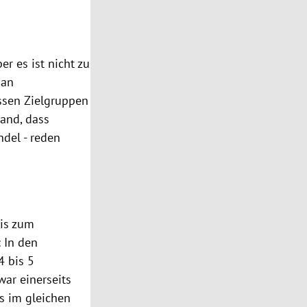
r es ist nicht zu
 an
ssen Zielgruppen
tand, dass
ndel - reden
bis zum
 In den
4 bis 5
war einerseits
ls im gleichen