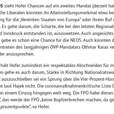
OS
sieht Hofer Chancen auf ein zweites Mandat (derzeit ha
 Die Liberalen könnten ihr Alleinstellungsmerkmal etwa be
ung für die „Vereinten Staaten von Europa“ oder ihrem Ru
. Es gehe darum, die Scharte, die bei den letzten Regiona
d Innsbruck entstanden ist, auszuwetzen. Auch angesichts 
 gebe es schon eine Chance für die NEOS. Auch könnten 
ntreten des langjährigen ÖVP-Mandatars Othmar Karas ve
ler anzusprechen.
hält Hofer zumindest ein respektables Abschneiden für mö
 gehe es auch darum, Stärke in Richtung Nationalratsw
z auszuschließen sei ein Sprung über die Vier-Prozent-Hür
t laut Hajek nicht. Die coronamaßnahmenkritische Liste
on einem Einzug hingegen weit weg. Die FPÖ habe dieses
“, das werde der FPÖ „keine Kopfzerbrechen machen, da g
prozentpunkte“, so Hofer.