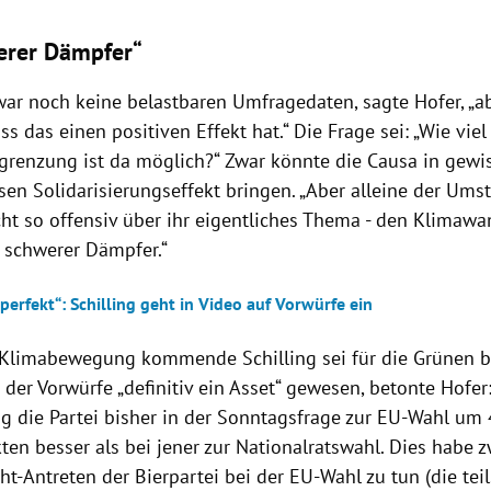
erer Dämpfer“
ar noch keine belastbaren Umfragedaten, sagte Hofer, „abe
ss das einen positiven Effekt hat.“ Die Frage sei: „Wie viel
renzung ist da möglich?“ Zwar könnte die Causa in gewi
en Solidarisierungseffekt bringen. „Aber alleine der Ums
cht so offensiv über ihr eigentliches Thema - den Klimawa
n schwerer Dämpfer.“
 perfekt“: Schilling geht in Video auf Vorwürfe ein
 Klimabewegung kommende Schilling sei für die Grünen 
er Vorwürfe „definitiv ein Asset“ gewesen, betonte Hofer:
g die Partei bisher in der Sonntagsfrage zur EU-Wahl um 
en besser als bei jener zur Nationalratswahl. Dies habe z
t-Antreten der Bierpartei bei der EU-Wahl zu tun (die tei