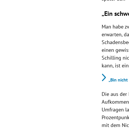
„Ein schw
Man habe zw
erwarten, da
Schadensbeg
einen gewiss
Schilling ni
kann, ist ei
„Bin nicht
Die aus der
Aufkommen d
Umfragen la
Prozentpunkt
mit dem Nich