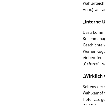
Wählerteich 
Anm.) war au
„Interne 
Dazu komme 
Krisenmanag
Geschichte v
Werner Kogl
einberufene
„Gefurze“ -
„Wirklich
Seitens der
Wahlkampf f
Hofer. „Es 