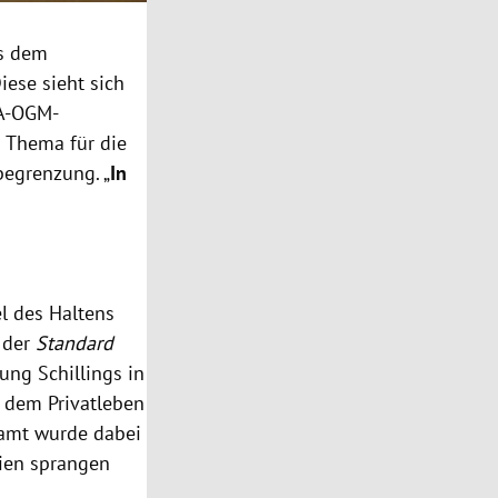
us dem
iese sieht sich
PA-OGM-
s Thema für die
begrenzung. „
In
l des Haltens
 der
Standard
ung Schillings in
s dem Privatleben
esamt wurde dabei
dien sprangen