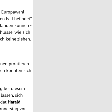
ie Europawahl
en Fall befindet“.
 landen können -
hlüsse, wie sich
ch keine ziehen.
en profitieren
men könnten sich
ng bei diesem
lassen, sich
idat
Harald
onnerstag vor