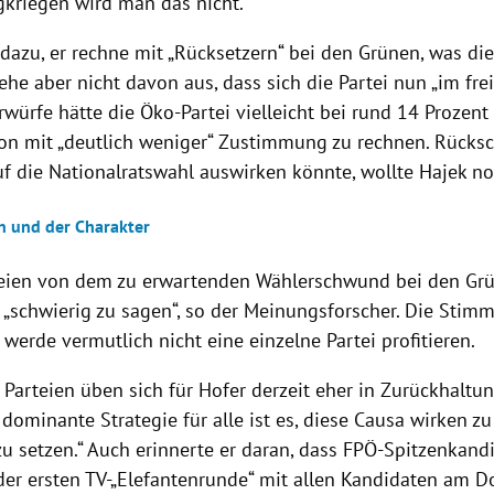
gkriegen wird man das nicht.“
 dazu, er rechne mit „Rücksetzern“ bei den Grünen, was d
 gehe aber nicht davon aus, dass sich die Partei nun „im frei
würfe hätte die Öko-Partei vielleicht bei rund 14 Prozent
chon mit „deutlich weniger“ Zustimmung zu rechnen. Rücksc
uf die Nationalratswahl auswirken könnte, wollte Hajek no
n und der Charakter
eien von dem zu erwartenden Wählerschwund bei den Grün
i „schwierig zu sagen“, so der Meinungsforscher. Die Stim
s werde vermutlich nicht eine einzelne Partei profitieren.
 Parteien üben sich für Hofer derzeit eher in Zurückhaltu
dominante Strategie für alle ist es, diese Causa wirken zu 
zu setzen.“ Auch erinnerte er daran, dass FPÖ-Spitzenkand
der ersten TV-„Elefantenrunde“ mit allen Kandidaten am D