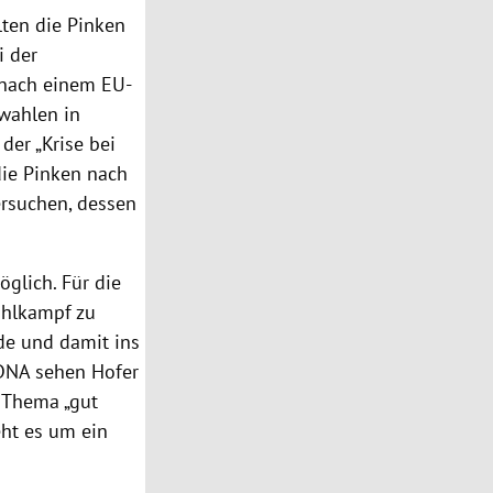
lten die Pinken
i der
f nach einem EU-
lwahlen in
der „Krise bei
die Pinken nach
rsuchen, dessen
glich. Für die
ahlkampf zu
de und damit ins
 DNA sehen Hofer
 Thema „gut
eht es um ein