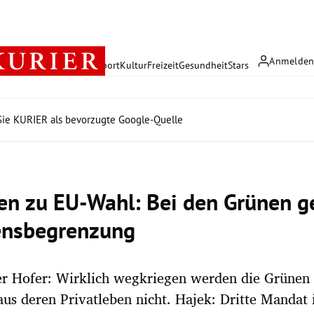
Anmelde
rreich
Politik
Wirtschaft
Sport
Kultur
Freizeit
Gesundheit
Stars
ie KURIER als bevorzugte Google-Quelle
en zu EU-Wahl: Bei den Grünen g
ensbegrenzung
ter Hofer: Wirklich wegkriegen werden die Grünen
us deren Privatleben nicht. Hajek: Dritte Mandat i