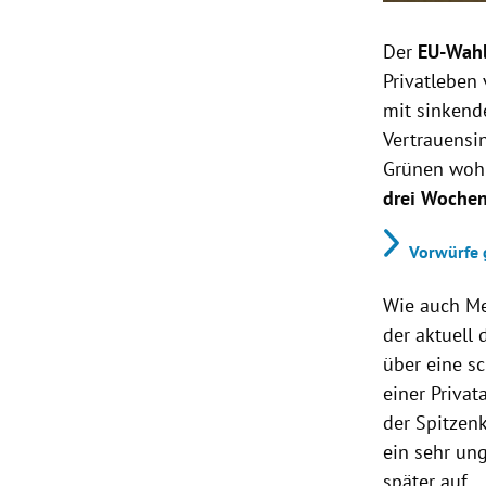
Der
EU-Wah
Privatleben
mit sinkend
Vertrauensin
Grünen wohl
drei Woche
Vorwürfe g
Wie auch M
der aktuell
über eine s
einer Priva
der Spitzenk
ein sehr un
später auf.