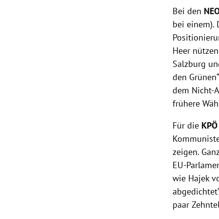
Bei den
NE
bei einem).
Positionier
Heer nützen
Salzburg un
den Grünen“
dem Nicht-A
frühere Wäh
Für die
KPÖ
Kommunisten
zeigen. Gan
EU-Parlamen
wie Hajek v
abgedichtet
paar Zehntel