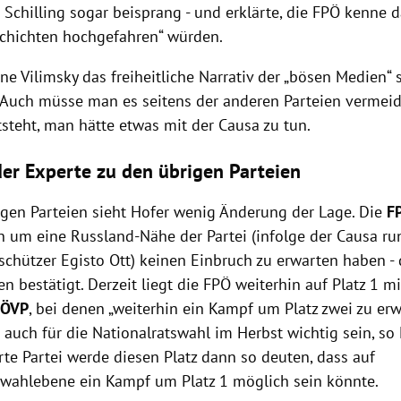
Schilling sogar beisprang - und erklärte, die FPÖ kenne d
chichten hochgefahren“ würden.
e Vilimsky das freiheitliche Narrativ der „bösen Medien“ 
“. Auch müsse man es seitens der anderen Parteien vermeid
tsteht, man hätte etwas mit der Causa zu tun.
der Experte zu den übrigen Parteien
igen Parteien sieht Hofer wenig Änderung der Lage. Die
F
n um eine Russland-Nähe der Partei (infolge der Causa r
schützer Egisto Ott) keinen Einbruch zu erwarten haben - 
 bestätigt. Derzeit liegt die FPÖ weiterhin auf Platz 1 m
d
ÖVP
, bei denen „weiterhin ein Kampf um Platz zwei zu erw
 auch für die Nationalratswahl im Herbst wichtig sein, so
rte Partei werde diesen Platz dann so deuten, dass auf
swahlebene ein Kampf um Platz 1 möglich sein könnte.