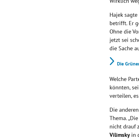
Wirklich we
Hajek sagte
betrifft. Er
Ohne die Vor
jetzt sei s
die Sache a
Die Grüne
Welche Part
könnten, se
verteilen, e
Die anderen
Thema. „Die 
nicht drauf 
Vilimsky
in 