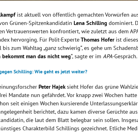
lkampf
ist aktuell von öffentlich gemachten Vorwürfen a
 von Grünen-Spitzenkandidatin
Lena Schilling
dominiert. D
en Vertrauenswerten konfrontiert, wie zuletzt aus dem A
dex hervorging. Für Polit-Experte
Thomas Hofer
ist diese
 bis zum Wahltag „ganz schwierig“, es gehe um Schadens
n bekommt man das nicht weg
“, sagte er im
APA
-Gespräch.
egen Schilling: Wie geht es jetzt weiter?
einungsforscher
Peter Hajek
sieht Hofer das grüne Wahlzie
 drei Mandate nun gefährdet. Vor knapp zwei Wochen hatte
chon seit einigen Wochen kursierende Unterlassungserklär
tangelegenheit berichtet, dazu kamen diverse Gerüchte au
andidatin, die laut dem Blatt belegbar sein sollen. Insg
günstiges Charakterbild Schillings gezeichnet. Etliche Me