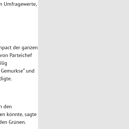
ten Umfragewerte,
Impact der ganzen
 von Parteichef
ilig
m Gemurkse“ und
digte.
in den
en könnte, sagte
den Grünen.