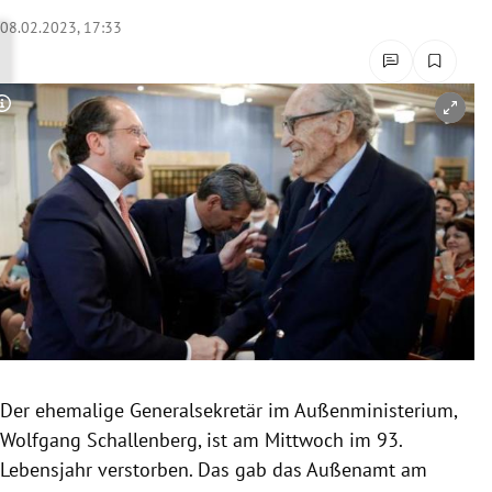
rreich Untermenü
08.02.2023, 17:33
rt Untermenü
Copyright-Hinweis öffnen/schließen
schaft Untermenü
s Untermenü
zeit Untermenü
undheit Untermenü
tur Untermenü
nung Untermenü
Der ehemalige Generalsekretär im Außenministerium,
Wolfgang Schallenberg, ist am Mittwoch im 93.
lität Untermenü
Lebensjahr verstorben. Das gab das Außenamt am