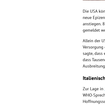
Die
USA
kön
neue
Epize
anstiegen. 
gemeldet wo
Allein der 
Versorgung 
sagte, dass
dass Tausen
Ausbreitun
Italienisc
Zur Lage in
WHO-Sprec
Hoffnungss