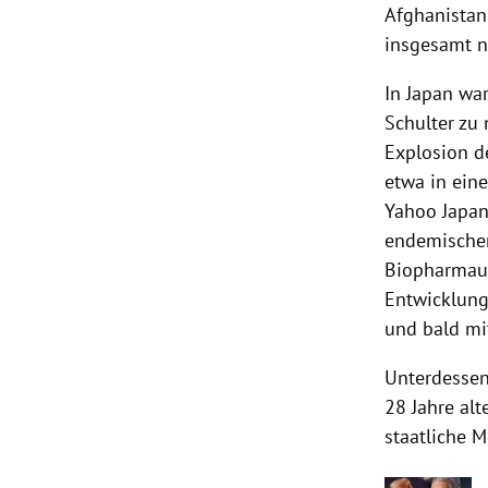
Afghanistan
insgesamt n
In
Japan
war
Schulter zu
Explosion 
etwa in ein
Yahoo
Japa
endemischen
Biopharmaun
Entwicklung
und bald mi
Unterdessen
28 Jahre alt
staatliche 