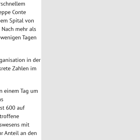
rschnellem
eppe Conte
dem Spital von
n. Nach mehr als
n wenigen Tagen
ganisation
in der
krete Zahlen im
an einem Tag um
as
st 600 auf
troffene
tswesens mit
Ihr Anteil an den