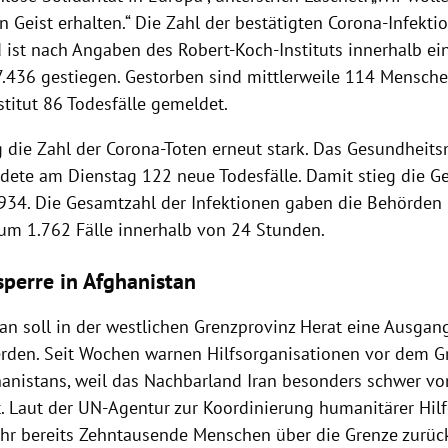
 Geist erhalten.“ Die Zahl der bestätigten Corona-Infekti
d
ist nach Angaben des
Robert-Koch-Instituts
innerhalb ei
7.436 gestiegen. Gestorben sind mittlerweile 114 Mensc
stitut 86
Todesfälle
gemeldet.
 die Zahl der Corona-Toten erneut stark. Das
Gesundheits
dete am Dienstag 122 neue
Todesfälle
. Damit stieg die G
.934. Die Gesamtzahl der
Infektionen
gaben die Behörden 
 um 1.762 Fälle innerhalb von 24 Stunden.
perre in Afghanistan
tan
soll in der westlichen Grenzprovinz
Herat
eine Ausgang
rden. Seit Wochen warnen Hilfsorganisationen vor dem G
anistans
, weil das Nachbarland
Iran
besonders schwer vo
st. Laut der UN-Agentur zur Koordinierung humanitärer Hil
ahr bereits Zehntausende Menschen über die Grenze zurück