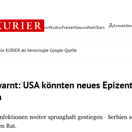
Anmelde
rreich
Politik
Wirtschaft
Sport
Kultur
Freizeit
Gesundheit
Stars
ie KURIER als bevorzugte Google-Quelle
rnt: USA könnten neues Epizen
n
nfektionen weiter sprunghaft gestiegen - Serbien s
en Rat.