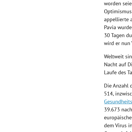
worden seie
Optimismus 
appellierte
Pavia wurde 
30 Tagen du
wird er nun
Weltweit si
Nacht auf D
Laufe des Ta
Die Anzahl 
514, inzwis
Gesundheit
39.673 nac
europäische
dem
Virus
in