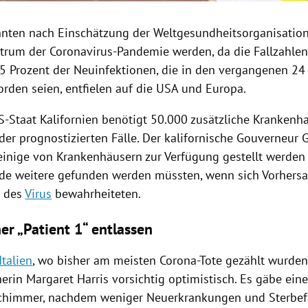
nten nach Einschätzung der
Weltgesundheitsorganisatio
ntrum
der Coronavirus-Pandemie werden, da die
Fallzahle
85 Prozent der
Neuinfektionen
, die in den vergangenen 2
rden seien, entfielen auf die
USA
und
Europa
.
US-Staat
Kalifornien
benötigt 50.000 zusätzliche Krankenha
der prognostizierten Fälle. Der kalifornische Gouverneur
 einige von Krankenhäusern zur Verfügung gestellt werden
de weitere gefunden werden müssten, wenn sich Vorhersa
g des
Virus
bewahrheiteten.
her „Patient 1“ entlassen
Italien
, wo bisher am meisten Corona-Tote gezählt wurden
herin
Margaret Harris
vorsichtig optimistisch. Es gäbe ein
chimmer, nachdem weniger Neuerkrankungen und Sterbef