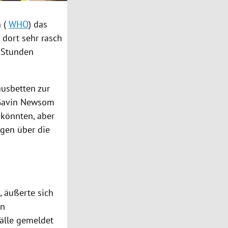
n
(
WHO
) das
n
dort sehr rasch
4 Stunden
usbetten zur
Gavin Newsom
 könnten, aber
gen über die
, äußerte sich
en
älle gemeldet