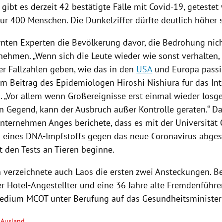
gibt es derzeit 42 bestätigte Fälle mit Covid-19, geteste
ur 400 Menschen. Die Dunkelziffer dürfte deutlich höher s
nten Experten die Bevölkerung davor, die Bedrohung nicht
 nehmen. „Wenn sich die Leute wieder wie sonst verhalten,
der
Fallzahlen
geben, wie das in den
USA
und
Europa
passie
em Beitrag des Epidemiologen
Hiroshi Nishiura
für das In
n
. „Vor allem wenn Großereignisse erst einmal wieder losg
 Gegend, kann der Ausbruch außer Kontrolle geraten.“ Da
ternehmen Anges berichete, dass es mit der
Universität
 eines DNA-Impfstoffs gegen das neue Coronavirus abge
t den Tests an Tieren beginne.
 verzeichnete auch
Laos
die ersten zwei
Ansteckungen
. B
er Hotel-Angestellter und eine 36 Jahre alte Fremdenführer
Medium MCOT unter Berufung auf das
Gesundheitsministe
Ausland