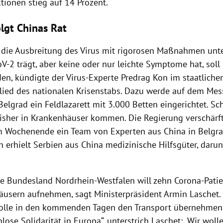
tionen stieg auf 14 Prozent.
olgt Chinas Rat
 die Ausbreitung des
Virus
mit rigorosen Maßnahmen unte
-2 trägt, aber keine oder nur leichte Symptome hat, soll k
den, kündigte der Virus-Experte Predrag Kon im staatliche
glied des nationalen Krisenstabs. Dazu werde auf dem Me
Belgrad
ein Feldlazarett mit 3.000 Betten eingerichtet. S
bisher in Krankenhäuser kommen. Die
Regierung
verschärft
 Wochenende ein Team von Experten aus
China
in
Belgr
h erhielt
Serbien
aus
China
medizinische Hilfsgüter, darunt
.
he Bundesland
Nordrhein-Westfalen
will zehn Corona-Pati
äusern aufnehmen, sagt Ministerpräsident
Armin Laschet
.
lle in den kommenden Tagen den
Transport
übernehmen.
lose Solidarität in
Europa
“, unterstrich
Laschet
: „Wir woll