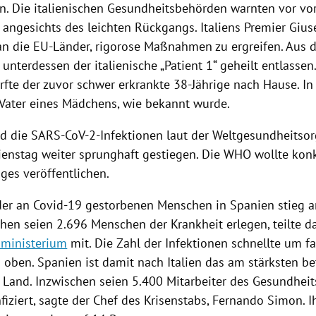
n. Die italienischen Gesundheitsbehörden warnten vor vo
angesichts des leichten Rückgangs.
Italiens
Premier
Gius
 an die EU-Länder, rigorose Maßnahmen zu ergreifen. Aus 
unterdessen der italienische „Patient 1“ geheilt entlasse
rfte der zuvor schwer erkrankte 38-Jährige nach Hause. I
 Vater eines Mädchens, wie bekannt wurde.
nd die SARS-CoV-2-Infektionen laut der
Weltgesundheitsor
ienstag weiter sprunghaft gestiegen. Die
WHO
wollte kon
ges veröffentlichen.
der an Covid-19 gestorbenen Menschen in
Spanien
stieg 
chen seien 2.696 Menschen der Krankheit erlegen, teilte d
sministerium
mit. Die Zahl der
Infektionen
schnellte um fa
h oben.
Spanien
ist damit nach
Italien
das am stärksten be
 Land. Inzwischen seien 5.400 Mitarbeiter des Gesundhei
fiziert, sagte der Chef des Krisenstabs,
Fernando Simon
. 