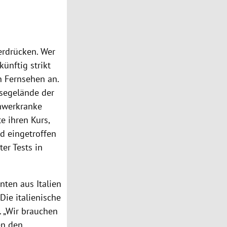
rdrücken. Wer
ünftig strikt
n Fernsehen an.
ssegelände der
chwerkranke
e ihren Kurs,
ad
eingetroffen
er Tests in
enten aus
Italien
 Die italienische
 „Wir brauchen
en den