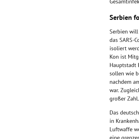
Gesamtinfek
Serbien f
Serbien
will
das SARS-CoV
isoliert wer
Kon ist Mit
Hauptstadt
sollen wie 
nachdem am
war. Zugleic
großer Zahl
Das deutsc
in Krankenh
Luftwaffe
wo
eine grenzen