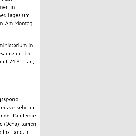
onen in
nes Tages um
hen. Am Montag
ministerium
in
esamtzahl der
mit 24.811 an,
ssperre
renzverkehr im
n der Pandemie
fe (Ocha) kamen
 ins Land. In