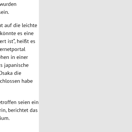
t wurden
ein.
 auf die leichte
 könnte es eine
rt ist“, heißt es
ternetportal
ehen in einer
s japanische
 Osaka
die
schlossen habe
etroffen seien ein
in, berichtet das
rium
.