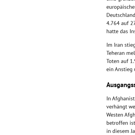
europäischen
Deutschlan
4.764 auf 2
hatte das In
Im
Iran
stieg
Teheran
mel
Toten auf 1
ein Anstieg
Ausgangss
In
Afghanis
verhängt we
Westen
Afgh
betroffen i
in diesem J