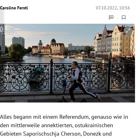
rreich Untermenü
Caroline Ferstl
07.10.2022, 10:56
rt Untermenü
Copyright-Hinweis öffnen/schließen
schaft Untermenü
s Untermenü
zeit Untermenü
undheit Untermenü
tur Untermenü
nung Untermenü
Alles begann mit einem Referendum, genauso wie in
den mittlerweile annektierten, ostukrainischen
lität Untermenü
Gebieten Saporischschja Cherson, Donezk und