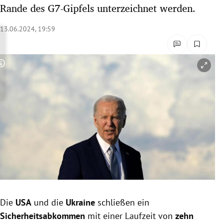
Rande des G7-Gipfels unterzeichnet werden.
rreich Untermenü
13.06.2024, 19:59
rt Untermenü
schaft Untermenü
Copyright-Hinweis öffnen/schließen
s Untermenü
zeit Untermenü
undheit Untermenü
tur Untermenü
nung Untermenü
lität Untermenü
Die
USA
und die
Ukraine
schließen ein
Sicherheitsabkommen
mit einer Laufzeit von
zehn