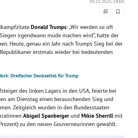
05.11.2025, 18:00
hlkampfzitate
Donald Trumps
: „Wir werden so oft
 Siegen irgendwann müde machen wird“, hatte der
en. Heute, genau ein Jahr nach Trumps Sieg bei der
 Republikaner erstmals wieder bei bedeutenden
ork: Dreifacher Denkzettel für Trump
ufsteiger des linken Lagers in den USA, feierte bei
len am Dienstag einen berauschenden Sieg und
mmen. Zeitgleich wurden in den Bundesstaaten
ratinnen
Abigail Spanberger
und
Mikie Sherrill
mit
 Prozent) zu den neuen Gouverneurinnen gewählt.