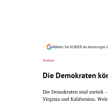
rt Untermenü
schaft Untermenü
s Untermenü
zeit Untermenü
Wählen Sie KURIER als bevorzugte 
undheit Untermenü
Analyse
tur Untermenü
Die Demokraten kö
nung Untermenü
Die Demokraten sind zurück –
lität Untermenü
Virginia und Kalifornien. Wel