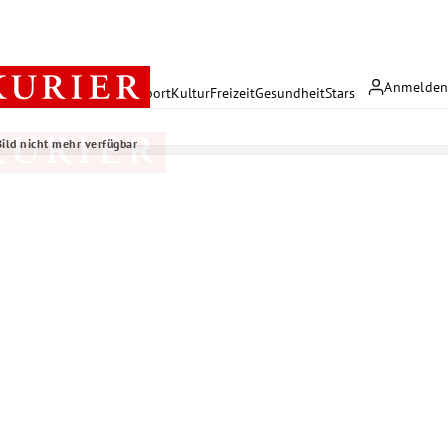
Anmelde
rreich
Politik
Wirtschaft
Sport
Kultur
Freizeit
Gesundheit
Stars
Bild nicht mehr verfügbar