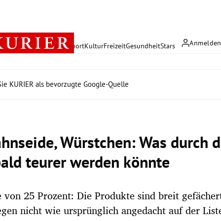
Anmelde
rreich
Politik
Wirtschaft
Sport
Kultur
Freizeit
Gesundheit
Stars
ie KURIER als bevorzugte Google-Quelle
Zahnseide, Würstchen: Was durch d
bald teurer werden könnte
 von 25 Prozent: Die Produkte sind breit gefächer
egen nicht wie ursprünglich angedacht auf der List