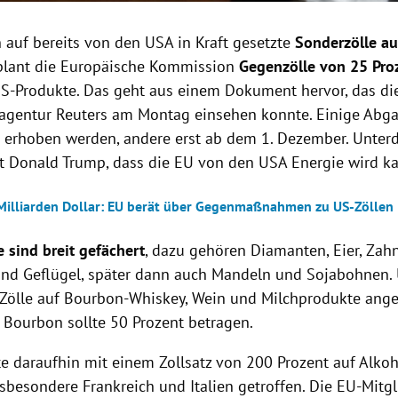
n auf bereits von den USA in Kraft gesetzte
Sonderzölle au
lant die Europäische Kommission
Gegenzölle von 25 Pro
US-Produkte. Das geht aus einem Dokument hervor, das di
agentur Reuters am Montag einsehen konnte. Einige Abga
 erhoben werden, andere erst ab dem 1. Dezember. Unterd
t Donald Trump, dass die EU von den USA Energie wird k
 Milliarden Dollar: EU berät über Gegenmaßnahmen zu US-Zöllen
 sind breit gefächert
, dazu gehören Diamanten, Eier, Zahn
nd Geflügel, später dann auch Mandeln und Sojabohnen. 
Zölle auf Bourbon-Whiskey, Wein und Milchprodukte ang
f Bourbon sollte 50 Prozent betragen.
e daraufhin mit einem Zollsatz von 200 Prozent auf Alkoh
sbesondere Frankreich und Italien getroffen. Die EU-Mitg