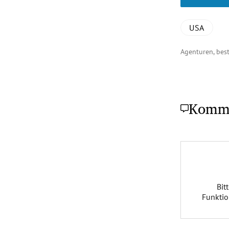
USA
Agenturen, be
Komm