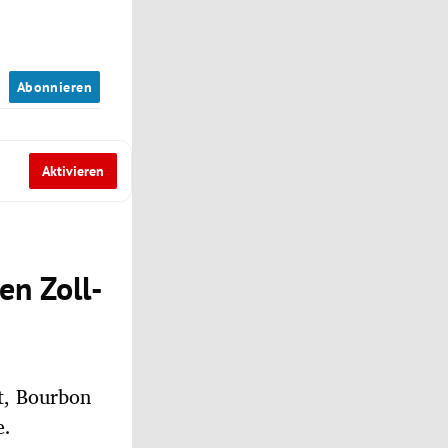
n
Abonnieren
Aktivieren
en Zoll-
t, Bourbon
e.