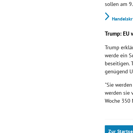
sollen am 9
Handelskri
Trump: EU 
Trump erklä
werde ein S
beseitigen.
genügend U
"Sie werden
werden sie 
Woche 350 M
Zur Startse