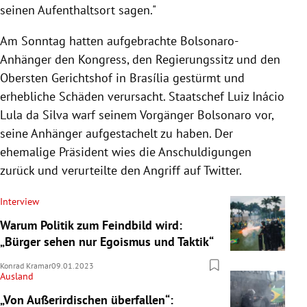
seinen Aufenthaltsort sagen."
Am Sonntag hatten aufgebrachte Bolsonaro-
Anhänger den Kongress, den Regierungssitz und den
Obersten Gerichtshof in Brasília gestürmt und
erhebliche Schäden verursacht. Staatschef Luiz Inácio
Lula da Silva warf seinem Vorgänger Bolsonaro vor,
seine Anhänger aufgestachelt zu haben. Der
ehemalige Präsident wies die Anschuldigungen
zurück und verurteilte den Angriff auf Twitter.
Interview
Warum Politik zum Feindbild wird:
„Bürger sehen nur Egoismus und Taktik“
Konrad Kramar
09.01.2023
Ausland
„Von Außerirdischen überfallen“: