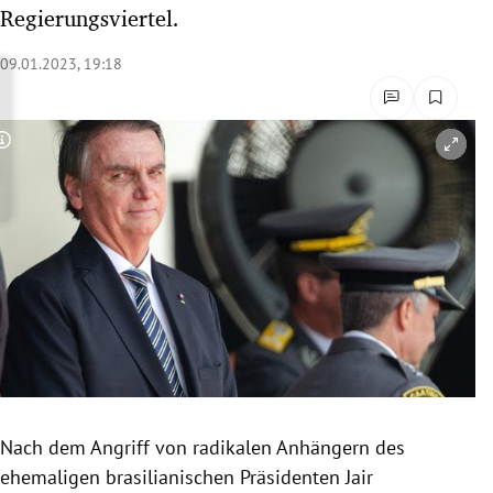
Regierungsviertel.
rreich Untermenü
09.01.2023, 19:18
rt Untermenü
schaft Untermenü
Copyright-Hinweis öffnen/schließen
s Untermenü
zeit Untermenü
undheit Untermenü
tur Untermenü
nung Untermenü
lität Untermenü
Nach dem Angriff von radikalen Anhängern des
ehemaligen brasilianischen Präsidenten Jair