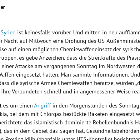
her
n
Syrien
ist keinesfalls vorüber. Und mitten in neu auffl
der Nacht auf Mittwoch eine Drohung des
US-Außenminist
ise auf einen möglichen
Chemiewaffeneinsatz
der syrisch
ruppen, es gebe Anzeichen, dass die Streitkräfte des Präs
i einer Attacke am vergangenen Sonntag im Nordwesten 
affen eingesetzt hätten. Man sammle Informationen. Und 
 dass die syrische Armee
Chemiewaffen
benutze, würden „
ihre Verbündeten schnell und in angemessener Weise reag
t es um einen
Angriff
in den Morgenstunden des Sonntag
kia
, bei dem mit Chlorgas bestückte Raketen eingesetzt 
berichtete das islamistisch dominierte Rebellenbündnis Hai
, das in dem Gebiet das Sagen hat. Gesundheitsbehörden 
en Provinz
Idlib
(ebenfalls unter HTS-Kontrolle) berichtete