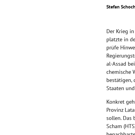
Stefan Schoc
rt Untermenü
schaft Untermenü
Der Krieg i
platzte in 
s Untermenü
prüfe Hinwe
Regierungst
zeit Untermenü
al-Assad be
undheit Untermenü
chemische W
bestätigen,
tur Untermenü
Staaten
und 
nung Untermenü
Konkret geh
Provinz
Lata
lität Untermenü
sollen. Das 
Scham (HTS)
benachbart