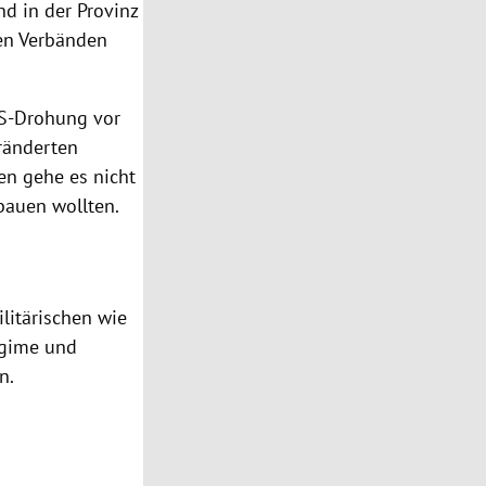
d in der Provinz
en Verbänden
 US-Drohung vor
eränderten
en gehe es nicht
bauen wollten.
ilitärischen wie
egime und
n.