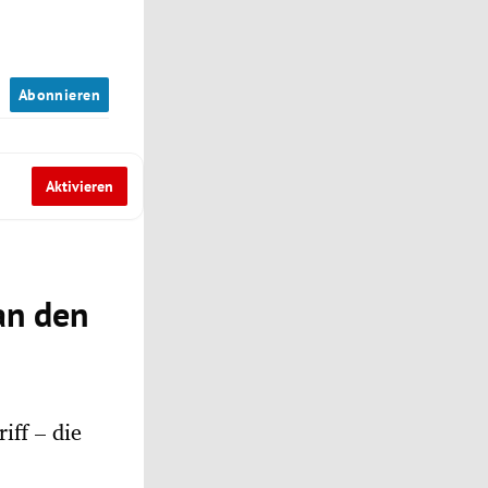
n
Abonnieren
Aktivieren
an den
iff – die