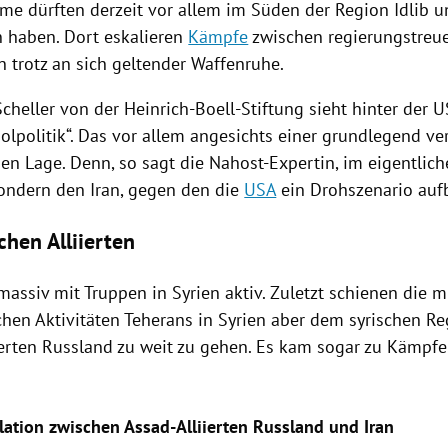
me dürften derzeit vor allem im Süden der Region
Idlib
un
 haben. Dort eskalieren
Kämpfe
zwischen regierungstreu
n trotz an sich geltender Waffenruhe.
cheller von der Heinrich-Boell-Stiftung sieht hinter der
olpolitik“. Das vor allem angesichts einer grundlegend v
en Lage. Denn, so sagt die Nahost-Expertin, im eigentlich
ondern den
Iran
, gegen den die
USA
ein Drohszenario auf
chen Alliierten
 massiv mit Truppen in
Syrien
aktiv. Zuletzt schienen die m
chen Aktivitäten
Teherans
in
Syrien
aber dem syrischen R
ierten
Russland
zu weit zu gehen. Es kam sogar zu Kämpfe
lation zwischen Assad-Alliierten Russland und Iran