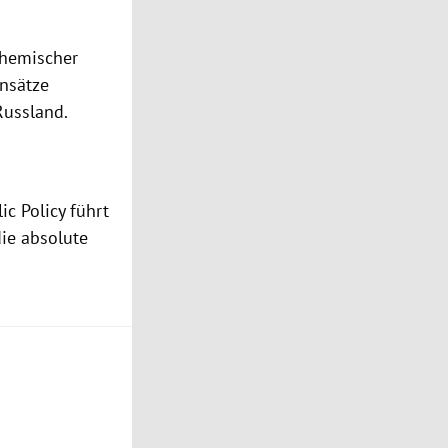
chemischer
insätze
Russland
.
ic Policy führt
ie absolute