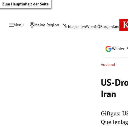
Zum Hauptinhalt der Seite
Menü
Meine Region
Schlagzeilen
Wien
NÖ
Burgenland
Öste
Wählen S
Ausland
US-Dro
Iran
Giftgas: U
tik Untermenü
Quellenlag
rreich Untermenü