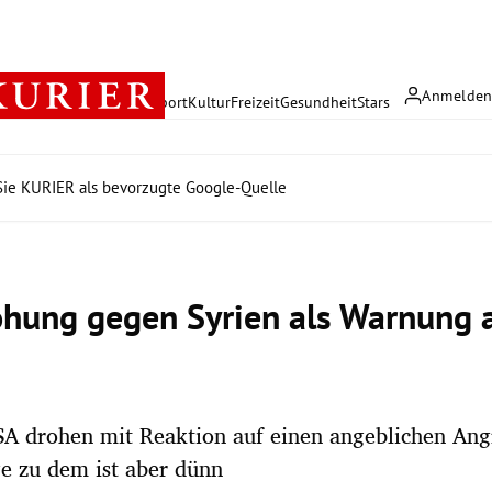
Anmelde
rreich
Politik
Wirtschaft
Sport
Kultur
Freizeit
Gesundheit
Stars
ie KURIER als bevorzugte Google-Quelle
hung gegen Syrien als Warnung 
SA drohen mit Reaktion auf einen angeblichen Angr
e zu dem ist aber dünn