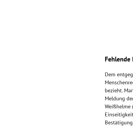
Fehlende 
Dem entgege
Menschenrec
bezieht. Ma
Meldung der
Weißhelme (
Einseitigkei
Bestätigung.