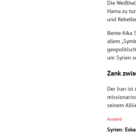
Die Weißhel
Hama
zu tun
und Rebelle
Bente Aika S
allem „Symb
geopolitisch
um
Syrien
s
Zank zwis
Der
Iran
ist
missionaris
seinem Alli
Ausland
Syrien: Eska