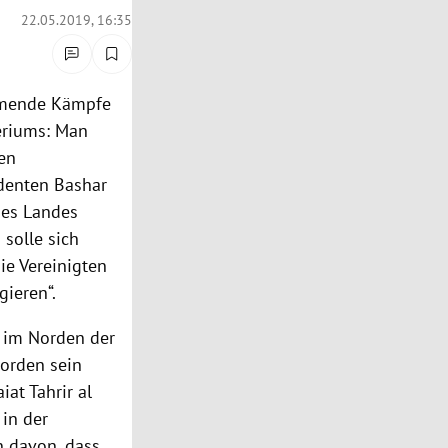
22.05.2019, 16:35
ammende
Kämpfe
eriums
: Man
en
identen Bashar
des Landes
solle sich
die
Vereinigten
ieren“.
 im Norden der
worden sein
at Tahrir al
in der
n davon, dass