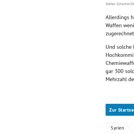
Stefan Schocher
30
Allerdings 
Waffen weni
zugerechnet
Und solche 
Hochkommis
Chemiewaffen
gar 300 sol
Mehrzahl d
Zur Startse
Syrien