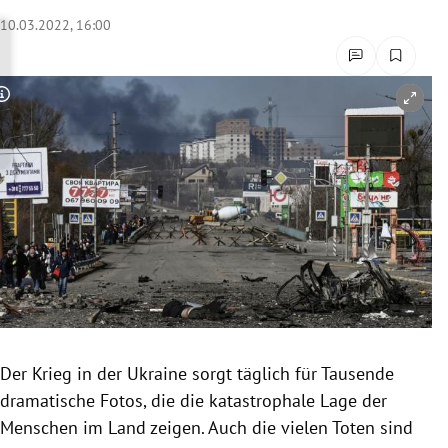
rreich Untermenü
10.03.2022, 16:00
rt Untermenü
Copyright-Hinweis öffnen/schließen
schaft Untermenü
s Untermenü
zeit Untermenü
undheit Untermenü
tur Untermenü
nung Untermenü
Der Krieg in der Ukraine sorgt täglich für Tausende
dramatische Fotos, die die katastrophale Lage der
lität Untermenü
Menschen im Land zeigen. Auch die vielen Toten sind