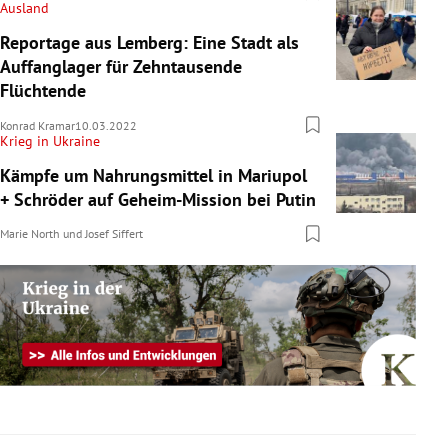
Ausland
Reportage aus Lemberg: Eine Stadt als
Auffanglager für Zehntausende
Flüchtende
Konrad Kramar
10.03.2022
Krieg in Ukraine
Kämpfe um Nahrungsmittel in Mariupol
+ Schröder auf Geheim-Mission bei Putin
Marie North
und
Josef Siffert