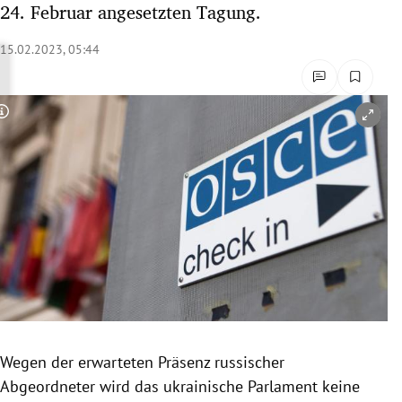
24. Februar angesetzten Tagung.
rreich Untermenü
15.02.2023, 05:44
rt Untermenü
schaft Untermenü
Copyright-Hinweis öffnen/schließen
s Untermenü
zeit Untermenü
undheit Untermenü
tur Untermenü
nung Untermenü
Wegen der erwarteten Präsenz russischer
lität Untermenü
Abgeordneter wird das ukrainische Parlament keine