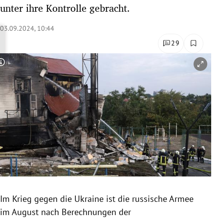
unter ihre Kontrolle gebracht.
rreich Untermenü
03.09.2024, 10:44
rt Untermenü
29
schaft Untermenü
Copyright-Hinweis öffnen/schließen
s Untermenü
zeit Untermenü
undheit Untermenü
tur Untermenü
nung Untermenü
lität Untermenü
Im Krieg gegen die Ukraine ist die russische Armee
im August nach Berechnungen der