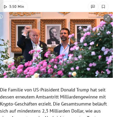
rreich Untermenü
3:50 Min
rt Untermenü
Copyright-Hinweis öffnen/schließen
schaft Untermenü
s Untermenü
zeit Untermenü
undheit Untermenü
tur Untermenü
Die Familie von US-Präsident Donald Trump hat seit
nung Untermenü
dessen erneutem Amtsantritt Milliardengewinne mit
Krypto-Geschäften erzielt. Die Gesamtsumme beläuft
lität Untermenü
sich auf mindestens 2,3 Milliarden Dollar, wie aus