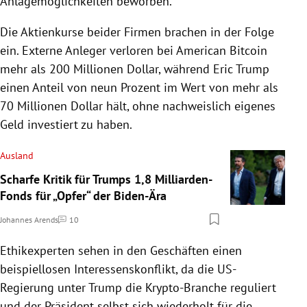
Anlagemöglichkeiten beworben.
Die Aktienkurse beider Firmen brachen in der Folge
ein. Externe Anleger verloren bei American Bitcoin
mehr als 200 Millionen Dollar, während Eric Trump
einen Anteil von neun Prozent im Wert von mehr als
70 Millionen Dollar hält, ohne nachweislich eigenes
Geld investiert zu haben.
Ausland
Scharfe Kritik für Trumps 1,8 Milliarden-
Fonds für „Opfer“ der Biden-Ära
Johannes Arends
10
Kommentare
Ethikexperten sehen in den Geschäften einen
beispiellosen Interessenskonflikt, da die US-
Regierung unter Trump die Krypto-Branche reguliert
und der Präsident selbst sich wiederholt für die