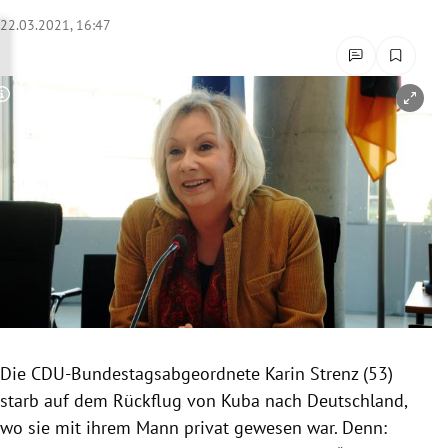
rreich Untermenü
22.03.2021, 16:47
rt Untermenü
Copyright-Hinweis öffnen/schließen
schaft Untermenü
s Untermenü
zeit Untermenü
undheit Untermenü
tur Untermenü
nung Untermenü
Die CDU-Bundestagsabgeordnete Karin Strenz (53)
starb auf dem Rückflug von Kuba nach Deutschland,
lität Untermenü
wo sie mit ihrem Mann privat gewesen war. Denn: