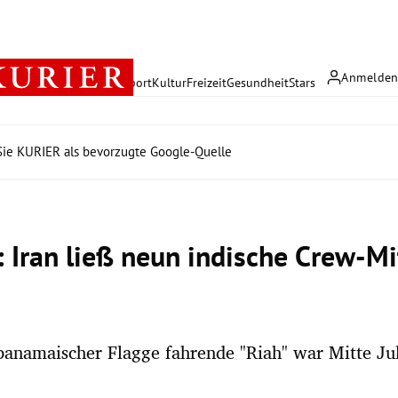
Anmelde
rreich
Politik
Wirtschaft
Sport
Kultur
Freizeit
Gesundheit
Stars
ie KURIER als bevorzugte Google-Quelle
: Iran ließ neun indische Crew-Mi
panamaischer Flagge fahrende "Riah" war Mitte Jul