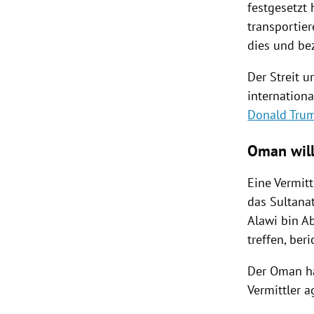
festgesetzt
transportie
dies und bez
Der Streit 
internatio
Donald Tru
Oman will
Eine Vermit
das Sultana
Alawi bin A
treffen, ber
Der
Oman
ha
Vermittler a