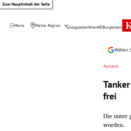
Zum Hauptinhalt der Seite
Menü
Meine Region
Schlagzeilen
Wien
NÖ
Burgenland
Öste
Wählen S
Ausland
Tanker
frei
Die unter 
tik Untermenü
worden.
rreich Untermenü