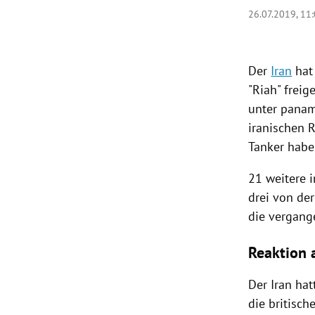
26.07.2019, 11
rt Untermenü
schaft Untermenü
Der
Iran
hat
"
Riah
" freig
s Untermenü
unter pana
iranischen 
zeit Untermenü
Tanker
habe
undheit Untermenü
21 weitere
drei von der
tur Untermenü
die vergang
nung Untermenü
Reaktion 
lität Untermenü
Der
Iran
hat
die britisc