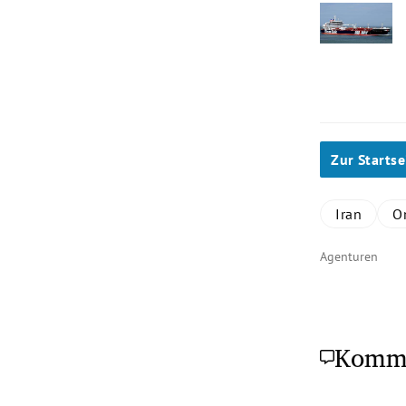
Zur Startse
Iran
O
Agenturen
Komm