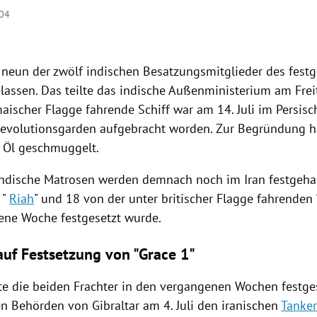
:04
 neun der zwölf indischen Besatzungsmitglieder des fest
elassen. Das teilte das indische
Außenministerium
am Frei
maischer
Flagge
fahrende
Schiff
war am 14. Juli im Persis
Revolutionsgarden aufgebracht worden. Zur Begründung hi
 Öl geschmuggelt.
 indische Matrosen werden demnach noch im
Iran
festgeha
 "
Riah
" und 18 von der unter britischer
Flagge
fahrenden 
ene Woche festgesetzt wurde.
auf Festsetzung von "Grace 1"
te die beiden Frachter in den vergangenen Wochen festge
hen Behörden von
Gibraltar
am 4. Juli den iranischen
Tanke