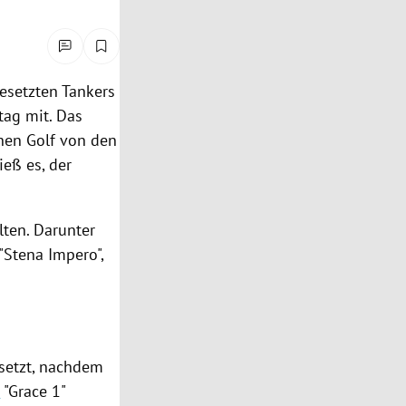
gesetzten
Tankers
tag mit. Das
chen Golf von den
eß es, der
lten. Darunter
"Stena Impero",
setzt, nachdem
r
"Grace 1"