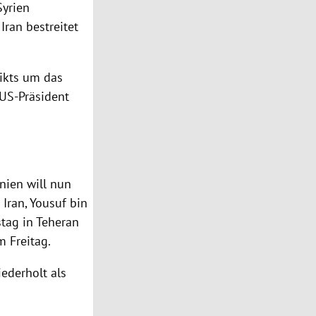
Syrien
r
Iran
bestreitet
likts um das
 US-Präsident
nien
will nun
s
Iran
, Yousuf bin
stag in
Teheran
 Freitag.
derholt als