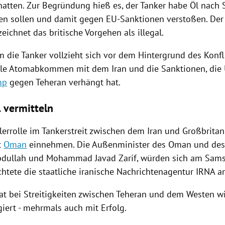
 hatten. Zur Begründung hieß es, der
Tanker
habe Öl nach
ren sollen und damit gegen EU-Sanktionen verstoßen. De
eichnet das britische Vorgehen als illegal.
um die
Tanker
vollzieht sich vor dem Hintergrund des Konf
nale Atomabkommen mit dem
Iran
und die Sanktionen, die
mp
gegen
Teheran
verhängt hat.
 vermitteln
tlerrolle im Tankerstreit zwischen dem
Iran
und
Großbritan
t
Oman
einnehmen. Die Außenminister des
Oman
und de
bdullah und
Mohammad Javad Zarif
, würden sich am Sam
ichtete die staatliche iranische Nachrichtenagentur
IRNA
am
t bei Streitigkeiten zwischen
Teheran
und dem Westen wie
giert - mehrmals auch mit Erfolg.