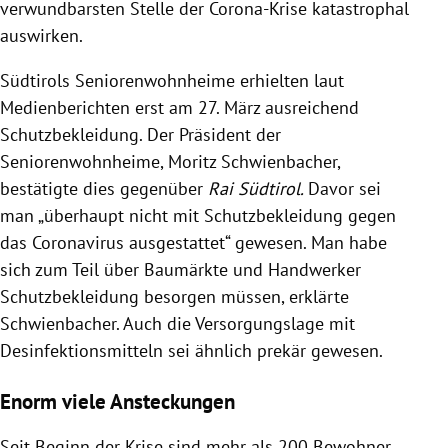
verwundbarsten Stelle der Corona-Krise katastrophal
auswirken.
Südtirols
Seniorenwohnheime
erhielten laut
Medienberichten erst am 27. März ausreichend
Schutzbekleidung. Der Präsident der
Seniorenwohnheime
,
Moritz Schwienbacher
,
bestätigte dies gegenüber
Rai
Südtirol
.
Davor sei
man „überhaupt nicht mit Schutzbekleidung gegen
das
Coronavirus
ausgestattet“ gewesen. Man habe
sich zum Teil über Baumärkte und Handwerker
Schutzbekleidung besorgen müssen, erklärte
Schwienbacher
. Auch die Versorgungslage mit
Desinfektionsmitteln sei ähnlich prekär gewesen.
Enorm viele Ansteckungen
Seit Beginn der
Krise
sind mehr als 200 Bewohner