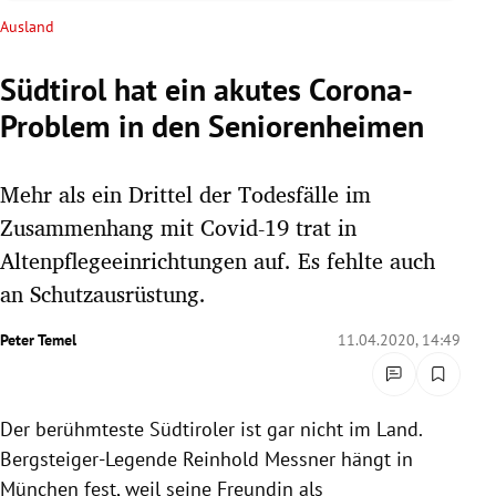
rreich Untermenü
Ausland
rt Untermenü
Südtirol hat ein akutes Corona-
Problem in den Seniorenheimen
schaft Untermenü
s Untermenü
Mehr als ein Drittel der Todesfälle im
Zusammenhang mit Covid-19 trat in
zeit Untermenü
Altenpflegeeinrichtungen auf. Es fehlte auch
an Schutzausrüstung.
undheit Untermenü
Peter Temel
11.04.2020, 14:49
tur Untermenü
nung Untermenü
Der berühmteste Südtiroler ist gar nicht im Land.
lität Untermenü
Bergsteiger-Legende Reinhold Messner hängt in
München
fest, weil seine Freundin als