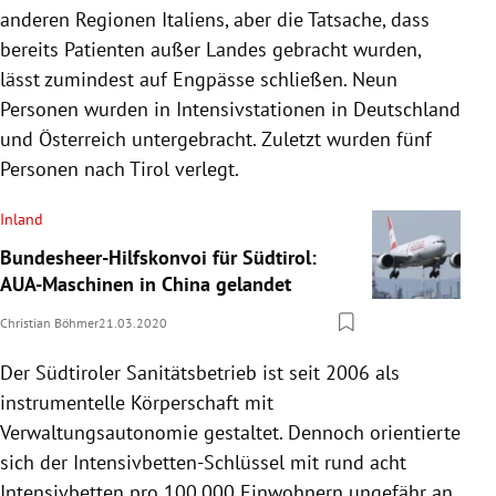
anderen Regionen
Italiens
, aber die Tatsache, dass
bereits Patienten außer Landes gebracht wurden,
lässt zumindest auf Engpässe schließen. Neun
Personen wurden in Intensivstationen in
Deutschland
und
Österreich
untergebracht. Zuletzt wurden fünf
Personen nach
Tirol
verlegt.
Inland
Bundesheer-Hilfskonvoi für Südtirol:
AUA-Maschinen in China gelandet
Christian Böhmer
21.03.2020
Der Südtiroler
Sanitätsbetrieb
ist seit 2006 als
instrumentelle Körperschaft mit
Verwaltungsautonomie gestaltet. Dennoch orientierte
sich der Intensivbetten-Schlüssel mit rund acht
Intensivbetten
pro 100.000 Einwohnern ungefähr an