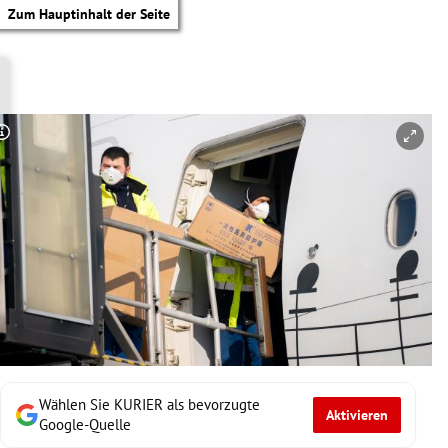
Zum Hauptinhalt der Seite
Copyright-Hinweis öffnen/schließen
Wählen Sie KURIER als bevorzugte
Aktivieren
tik Untermenü
Google-Quelle