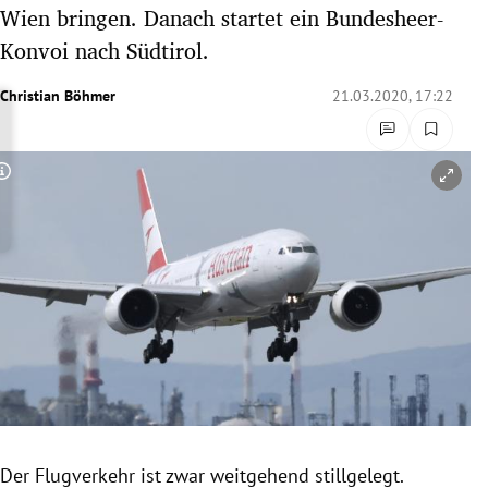
Wien bringen. Danach startet ein Bundesheer-
rreich Untermenü
Konvoi nach Südtirol.
rt Untermenü
Christian Böhmer
21.03.2020, 17:22
schaft Untermenü
s Untermenü
Copyright-Hinweis öffnen/schließen
zeit Untermenü
undheit Untermenü
tur Untermenü
nung Untermenü
lität Untermenü
Der Flugverkehr ist zwar weitgehend stillgelegt.