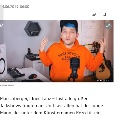
rreich Untermenü
14.06.2019, 06:00
rt Untermenü
Copyright-Hinweis öffnen/schließen
schaft Untermenü
s Untermenü
zeit Untermenü
undheit Untermenü
tur Untermenü
nung Untermenü
Maischberger, Illner,
Lanz
– fast alle großen
Talkshows fragten an. Und fast allen hat der junge
lität Untermenü
Mann, der unter dem
Künstlernamen
Rezo
für ein