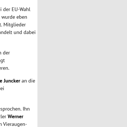
ei der EU-Wahl
d, wurde eben
. Mitglieder
andelt und dabei
n der
ngt
eren.
e Juncker
an die
ei
esprochen. Ihn
zler
Werner
m Vieraugen-