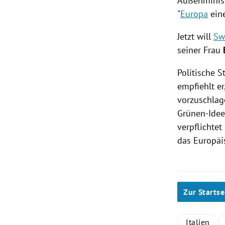
Außenminis
"
Europa
eine
Jetzt will
Sw
seiner Frau
Politische S
empfiehlt e
vorzuschlag
Grünen-Idee
verpflichtet
das
Europäi
Zur Startse
Italien