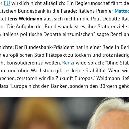
er
EU
wirklich nicht alltäglich: Ein Regierungschef fährt 
utschen Bundesbank
in die Parade:
Italiens
Premier
Matte
htet
Jens Weidmann
aus, sich nicht in die Polit-Debatte
Ita
n. "Die Aufgabe der
Bundesbank
ist es, ihre Statutenziele
in
Italiens
politische Debatte einzumischen", sagte
Renzi
am
hichte: Der Bundesbank-Präsident hat in einer Rede in
Ber
 europäischen Stabilitätspakt zu lockern und trotz niedri
cht konsolidieren zu wollen.
Renzi
widersprach: "Ohne Stabi
um und ohne Wachstum gibt es keine Stabilität. Wenn wir
prechen, zerstören wir die Zukunft
Europas
."
Weidmann
lie
dass "
Europa
nicht den Banken, sondern den Bürgern gehör
Hinweis öffnen/schließen