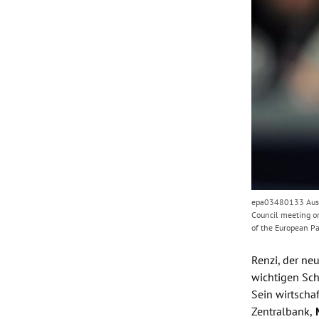
epa03480133 Austr
Council meeting o
of the European P
Renzi
, der ne
wichtigen Sch
Sein wirtscha
Zentralbank
,