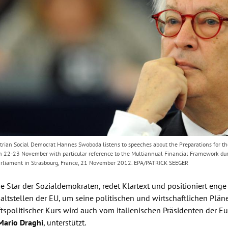
ian Social Democrat Hannes Swoboda listens to speeches about the Preparations for t
n 22-23 November with particular reference to the Multiannual Financial Framework dur
arliament in Strasbourg, France, 21 November 2012. EPA/PATRICK SEEGER
ue Star der Sozialdemokraten, redet Klartext und positioniert enge
altstellen der
EU
, um seine politischen und wirtschaftlichen Plän
ftspolitischer Kurs wird auch vom italienischen Präsidenten der
Eu
Mario Draghi
, unterstützt.