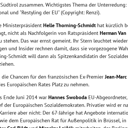
n
Südtirol
zusammen. Wichtigstes Thema der Unterredung:
onal und "Restyling der
EU
" (Copyright:
Renzi
).
e Ministerpräsident
Helle Thorning-Schmidt
hat kürzlich 
gt, nicht als Nachfolgerin von Ratspräsident
Herman Van
 stehen. Das war ernst gemeint. Ihr Stern leuchtet wieder h
gen und Insider rechnen damit, dass sie vorgezogene
Wah
ning-Schmidt will dann als Spitzenkandidatin der Soziald
ziehen.
en die Chancen für den französischen Ex-Premier
Jean-Marc 
des Europäischen Rates Platz zu nehmen.
s Ende Juni 2014 war
Hannes Swoboda
EU-Abgeordneter, 
ef der Europäischen Sozialdemokraten. Privatier wird er 
-Karriere aber nicht: Der 67-Jährige hat Angebote internati
, wie dem
Europäischen Rat
für Außenpolitik in
Brüssel
, i