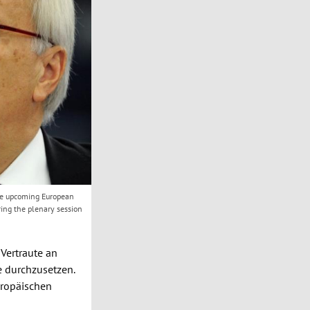
he upcoming European
ing the plenary session
 Vertraute an
e durchzusetzen.
ropäischen