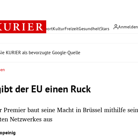
Anmelde
rreich
Politik
Wirtschaft
Sport
Kultur
Freizeit
Gesundheit
Stars
ie KURIER als bevorzugte Google-Quelle
nen
gibt der EU einen Ruck
er Premier baut seine Macht in Brüssel mithilfe sei
ten Netzwerkes aus
opeinig