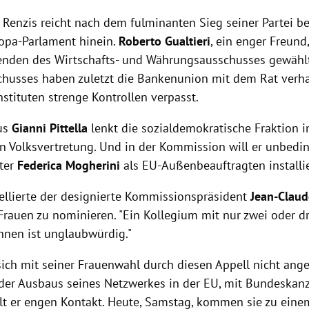
s
Renzis
reicht nach dem fulminanten Sieg seiner Partei b
ropa-Parlament hinein.
Roberto Gualtieri
, ein enger Freun
enden des Wirtschafts- und Währungsausschusses gewählt
chusses haben zuletzt die Bankenunion mit dem Rat verh
stituten strenge Kontrollen verpasst.
mus
Gianni Pittella
lenkt die sozialdemokratische Fraktion i
n Volksvertretung. Und in der Kommission will er unbedi
ter
Federica Mogherini
als EU-Außenbeauftragten installi
ellierte der designierte Kommissionspräsident
Jean-Claud
Frauen zu nominieren. "Ein Kollegium mit nur zwei oder dr
nen ist unglaubwürdig."
sich mit seiner Frauenwahl durch diesen Appell nicht ang
 der Ausbaus seines Netzwerkes in der
EU
, mit Bundeskan
lt er engen Kontakt. Heute, Samstag, kommen sie zu eine