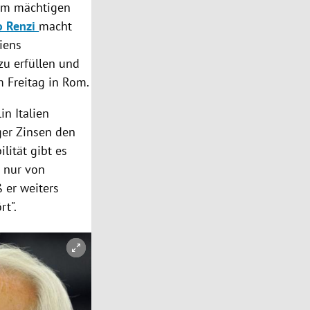
dem mächtigen
o Renzi
macht
liens
 zu erfüllen und
 Freitag in
Rom
.
lin
Italien
ger Zinsen den
lität gibt es
 nur von
ß er weiters
t".