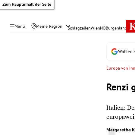
Zum Hauptinhalt der Seite
Menü
Meine Region
Schlagzeilen
Wien
NÖ
Burgenland
Öste
Wählen S
Europa von In
Renzi 
Italien: D
europawei
tik Untermenü
Margaretha K
rreich Untermenü