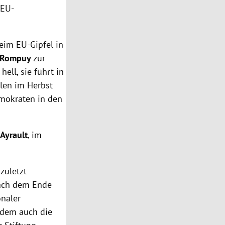
 EU-
beim
EU-Gipfel
in
 Rompuy
zur
ell, sie führt in
len
im Herbst
emokraten in den
Ayrault
, im
zuletzt
nach dem Ende
onaler
n dem auch die