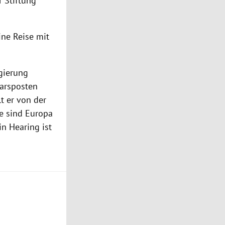
r Stiftung
ne Reise mit
gierung
sarsposten
t er von der
re sind
Europa
in Hearing ist