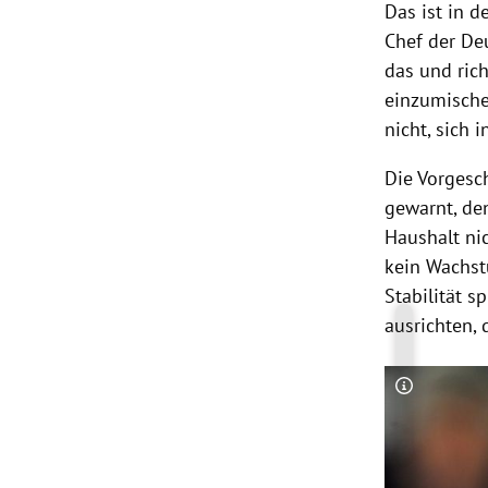
Das ist in d
Chef der
De
das und ric
einzumische
nicht, sich 
Die Vorgesc
gewarnt, den
Haushalt ni
kein Wachst
Stabilität s
ausrichten, 
Copyright-