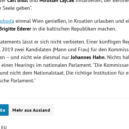
ter
Carl Bildt
und
Miroslav Lajčák
mitarbeiten, der Berline
 Seele geben".
oboda
einmal
Wien
genießen, in
Kroatien
urlauben und ei
Brigitte Ederer
in die baltischen Republiken machen.
tatements lässt er sich nicht verbieten. Einer künftigen
Re
r, 2019 zwei Kandidaten (Mann und Frau) für den Kommis
en – und nicht wie diesmal nur
Johannes Hahn
.
Nichts häl
 eines Hearings im nationalen Parlament. "Die Kommissa
 und nicht dem Nationalstaat. Die richtige Institution für e
sche Parlament
."
ite
Mehr aus Ausland
EU