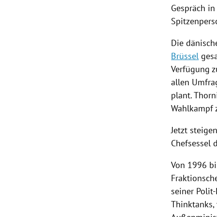
Gespräch i
Spitzenpers
Die dänisch
Brüssel
gesa
Verfügung zu
allen Umfra
plant. Thor
Wahlkampf
Jetzt steig
Chefsessel 
Von 1996 bi
Fraktionsch
seiner Polit
Thinktanks