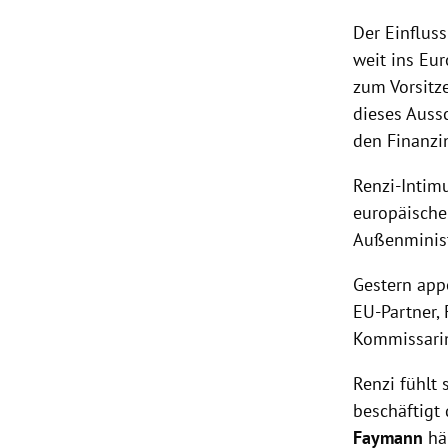
Der Einflus
weit ins Eu
zum Vorsitz
dieses Auss
den Finanzin
Renzi-Inti
europäische
Außenminis
Gestern app
EU-Partner, 
Kommissarin
Renzi
fühlt 
beschäftigt
Faymann
hä