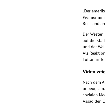
„Der amerika
Premierminis
Russland
an
Der Westen 
auf die Sta
und der
Wel
Als Reaktio
Luftangriffe
Video zei
Nach dem
A
unbeugsam. 
sozialen Med
Assad den E