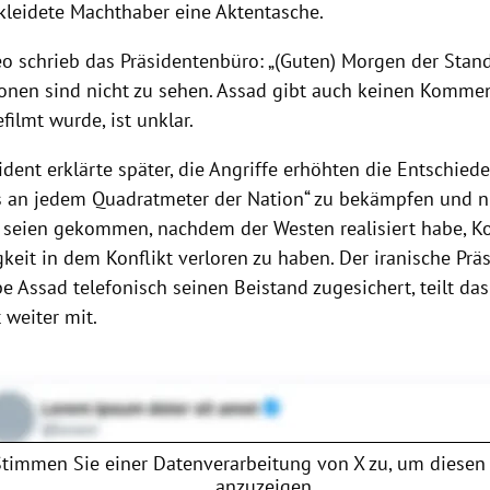
kleidete Machthaber eine Aktentasche.
o schrieb das Präsidentenbüro: „(Guten) Morgen der Standh
onen sind nicht zu sehen. Assad gibt auch keinen Komme
filmt wurde, ist unklar.
dent erklärte später, die
Angriffe
erhöhten die Entschiede
s
an jedem Quadratmeter der Nation“ zu bekämpfen und n
seien gekommen, nachdem der Westen realisiert habe, Ko
gkeit in dem
Konflikt
verloren zu haben. Der iranische Prä
e Assad telefonisch seinen Beistand zugesichert, teilt das
 weiter mit.
Stimmen Sie einer Datenverarbeitung von
X
zu, um diesen 
anzuzeigen.