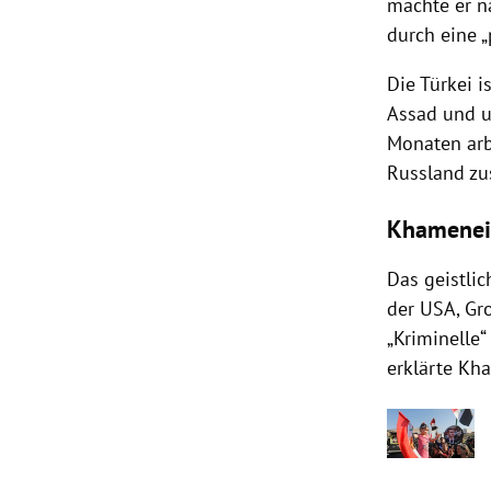
machte er n
durch eine „
Die
Türkei
is
Assad und u
Monaten arb
Russland
zu
Khamenei 
Das geistli
der
USA
,
Gr
„Kriminelle“
erklärte
Kha