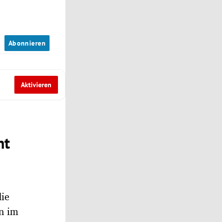
n
Abonnieren
Aktivieren
ht
die
n im