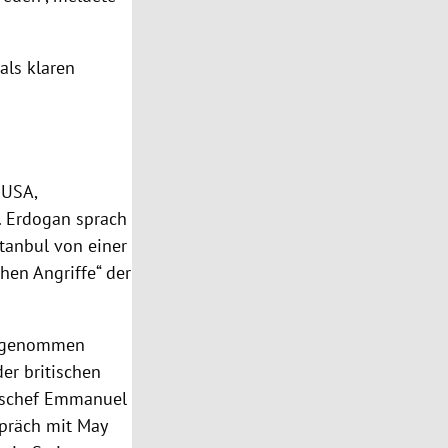
als klaren
r
USA
,
.
Erdogan
sprach
stanbul
von einer
chen
Angriffe
“ der
ingenommen
er britischen
schef
Emmanuel
spräch mit
May