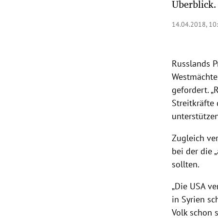
Überblick.
rt Untermenü
14.04.2018, 10
schaft Untermenü
Russlands
P
s Untermenü
Westmächte
gefordert. „
zeit Untermenü
Streitkräfte
undheit Untermenü
unterstützen
Zugleich ve
tur Untermenü
bei der die
nung Untermenü
sollten.
lität Untermenü
„Die
USA
ver
in
Syrien
sch
Volk schon 