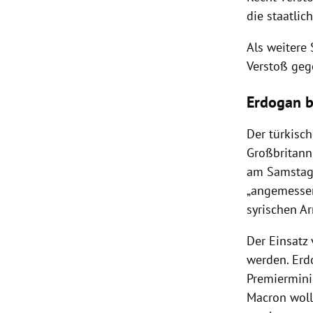
die staatlic
Als weitere
Verstoß gege
Erdogan b
Der türkisc
Großbritann
am Samstag
„angemessen
syrischen A
Der Einsatz
werden.
Erd
Premiermini
Macron
woll