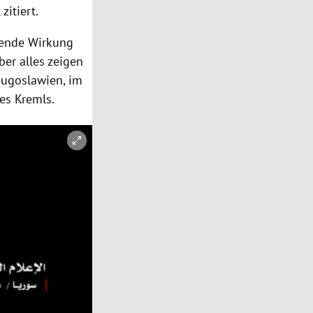
zitiert.
rende Wirkung
er alles zeigen
Jugoslawien
, im
des
Kremls
.