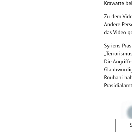
Krawatte be
Zu dem Vide
Andere Pers
das Video ge
Syriens
Präsi
„
Terrorismu
Die
Angriffe
Glaubwürdi
Rouhani
hab
Präsidialamt