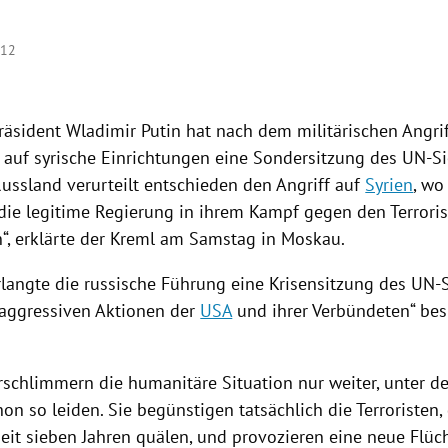
:12
räsident
Wladimir Putin
hat nach dem militärischen
Angri
auf syrische Einrichtungen eine
Sondersitzung
des UN-Si
Russland
verurteilt entschieden den
Angriff
auf
Syrien
, wo
 die legitime
Regierung
in ihrem Kampf gegen den
Terror
“, erklärte der
Kreml
am Samstag in
Moskau
.
rlangte die russische Führung eine Krisensitzung des UN-S
 „aggressiven Aktionen der
USA
und ihrer Verbündeten“ be
schlimmern die humanitäre Situation nur weiter, unter d
on so leiden. Sie begünstigen tatsächlich die Terroristen, 
seit sieben Jahren quälen, und provozieren eine neue Flüc