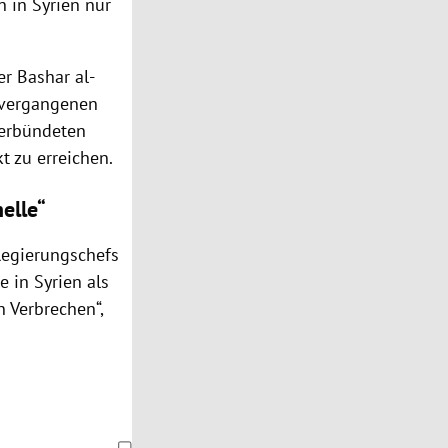
n in
Syrien
nur
r Bashar al-
n vergangenen
Verbündeten
kt
zu erreichen.
elle“
 Regierungschefs
le in
Syrien
als
in
Verbrechen
“,