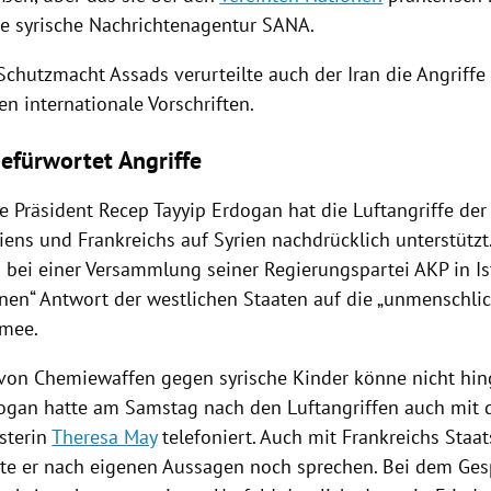
he syrische
Nachrichtenagentur SANA
.
 Schutzmacht Assads verurteilte auch der
Iran
die
Angriffe
n internationale Vorschriften.
efürwortet Angriffe
he Präsident
Recep Tayyip Erdogan
hat die Luftangriffe de
iens
und
Frankreichs
auf
Syrien
nachdrücklich unterstützt
 bei einer Versammlung seiner
Regierungspartei AKP
in
I
en“ Antwort der westlichen Staaten auf die „unmenschli
rmee.
 von
Chemiewaffen
gegen syrische Kinder könne nicht h
ogan
hatte am Samstag nach den Luftangriffen auch mit d
sterin
Theresa May
telefoniert. Auch mit
Frankreichs
Staat
te er nach eigenen Aussagen noch sprechen. Bei dem Ge