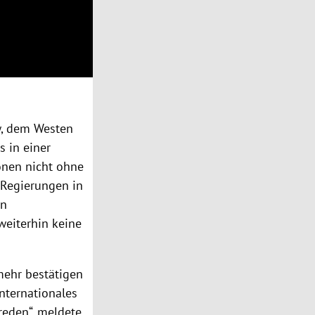
w
, dem Westen
s in einer
ionen nicht ohne
 Regierungen in
en
 weiterhin keine
 mehr bestätigen
nternationales
reden“, meldete