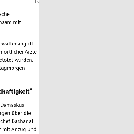
ische
nsam mit
ewaffenangriff
 örtlicher Ärzte
etötet wurden.
tagmorgen
haftigkeit“
n
Damaskus
rgen über die
chef Bashar al-
er mit Anzug und