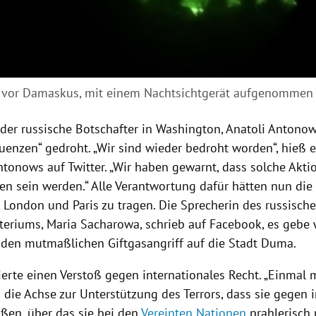
 vor Damaskus, mit einem Nachtsichtgerät aufgenommen
 der russische Botschafter in
Washington
,
Anatoli Antono
enzen“ gedroht. „Wir sind wieder bedroht worden“, hieß e
ntonows
auf
Twitter
. „Wir haben gewarnt, dass solche Akt
n sein werden.“ Alle Verantwortung dafür hätten nun die
,
London
und
Paris
zu tragen. Die Sprecherin des russisch
teriums,
Maria Sacharowa
, schrieb auf
Facebook
, es gebe
 den mutmaßlichen Giftgasangriff auf die Stadt
Duma
.
sierte einen Verstoß gegen internationales Recht. „Einmal
die Achse zur Unterstützung des Terrors, dass sie gegen i
oßen, über das sie bei den
Vereinten Nationen
prahlerisch 