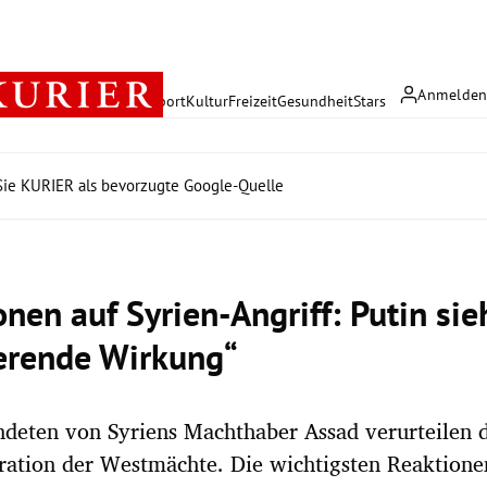
Anmelde
rreich
Politik
Wirtschaft
Sport
Kultur
Freizeit
Gesundheit
Stars
ie KURIER als bevorzugte Google-Quelle
nen auf Syrien-Angriff: Putin sie
erende Wirkung“
deten von Syriens Machthaber Assad verurteilen 
ration der Westmächte. Die wichtigsten Reaktione