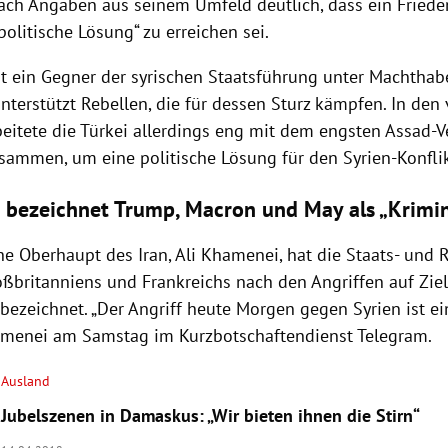
ach Angaben aus seinem Umfeld deutlich, dass ein Friede
politische Lösung“ zu erreichen sei.
t ein Gegner der syrischen Staatsführung unter Machthabe
nterstützt Rebellen, die für dessen Sturz kämpfen. In de
eitete die
Türkei
allerdings eng mit dem engsten Assad-
sammen, um eine politische Lösung für den
Syrien-Konfli
bezeichnet Trump, Macron und May als „Krimin
che Oberhaupt des
Iran
,
Ali Khamenei
, hat die Staats- und
oßbritanniens
und
Frankreichs
nach den
Angriffen
auf Zie
 bezeichnet. „Der
Angriff
heute Morgen gegen
Syrien
ist e
menei
am Samstag im Kurzbotschaftendienst Telegram.
Ausland
Jubelszenen in Damaskus: „Wir bieten ihnen die Stirn“