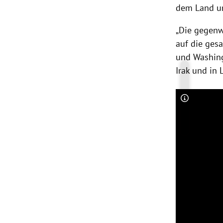
dem Land und
„Die gegenw
auf die ges
und
Washin
Irak
und in
Copyright-