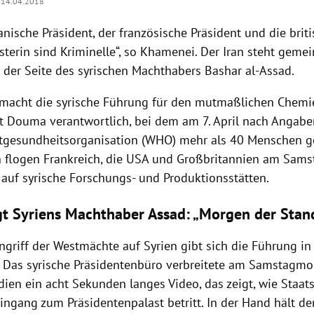
14.04.2018
nische Präsident, der französische Präsident und die brit
terin sind Kriminelle“, so
Khamenei
. Der
Iran
steht gemei
 der Seite des syrischen Machthabers Bashar al-Assad.
macht die syrische Führung für den mutmaßlichen Chemi
dt
Douma
verantwortlich, bei dem am 7. April nach Angaben
tgesundheitsorganisation
(
WHO
) mehr als 40 Menschen g
n flogen
Frankreich
, die
USA
und
Großbritannien
am Sams
 auf syrische Forschungs- und Produktionsstätten.
gt Syriens Machthaber Assad: „Morgen der Stand
ngriff
der
Westmächte
auf
Syrien
gibt sich die Führung i
Das syrische Präsidentenbüro verbreitete am Samstagmo
ien ein acht Sekunden langes Video, das zeigt, wie Staats
ingang zum Präsidentenpalast betritt. In der Hand hält d