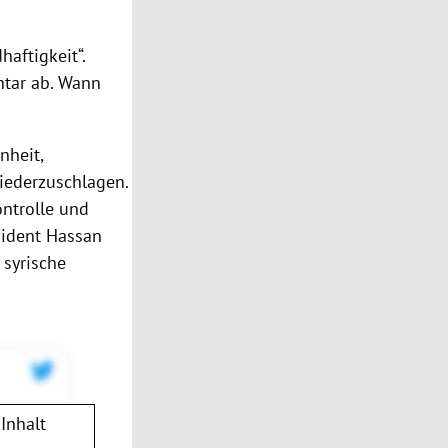
aftigkeit“.
ntar ab. Wann
nheit,
iederzuschlagen.
ntrolle und
sident
Hassan
 syrische
Inhalt