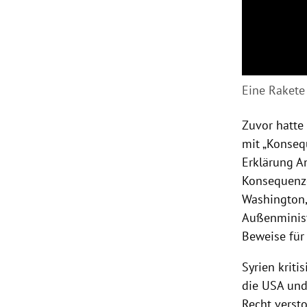
Eine Rakete
Zuvor hatte
mit „Konsequ
Erklärung
A
Konsequenze
Washington
Außenminis
Beweise für
Syrien
kriti
die
USA
und 
Recht verst