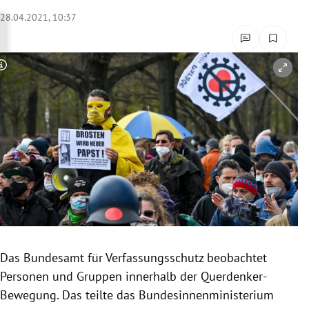
rreich Untermenü
28.04.2021, 10:37
rt Untermenü
Copyright-Hinweis öffnen/schließen
schaft Untermenü
s Untermenü
zeit Untermenü
undheit Untermenü
tur Untermenü
nung Untermenü
Das Bundesamt für Verfassungsschutz beobachtet
Personen und Gruppen innerhalb der Querdenker-
lität Untermenü
Bewegung. Das teilte das Bundesinnenministerium