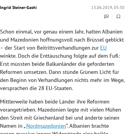
rreich Untermenü
Ingrid Steiner-Gashi
13.06.2019, 05:30
rt Untermenü
Schon einmal, vor genau einem Jahr, hatten
Albanien
schaft Untermenü
und
Mazedonien
hoffnungsvoll nach
Brüssel
geblickt
– der Start von Beitrittsverhandlungen zur
EU
s Untermenü
winkte. Doch die Enttäuschung folgte auf dem Fuß:
Erst müssten beide
Balkanländer
die geforderten
zeit Untermenü
Reformen umsetzen. Dann stünde Grünem Licht für
undheit Untermenü
den Beginn von Verhandlungen nichts mehr im Wege,
versprachen die 28 EU-Staaten.
tur Untermenü
Mittlerweile haben beide Länder ihre Reformen
nung Untermenü
vorangetrieben.
Mazedonien
legte mit vielen Mühen
den Streit mit
Griechenland
bei und änderte seinen
lität Untermenü
Namen in „
Nordmazedonien
“.
Albanien
brachte
gegen massive innere Widerstände eine heikle