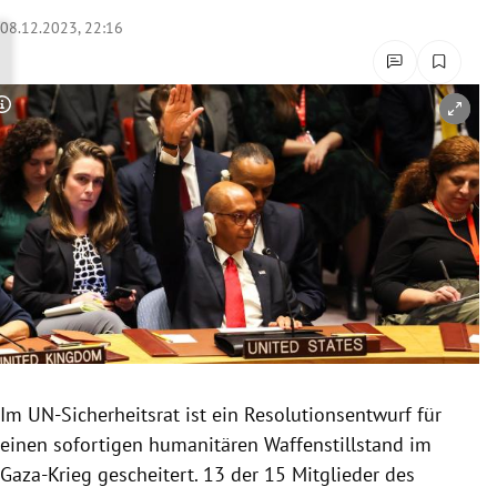
rreich Untermenü
08.12.2023, 22:16
rt Untermenü
Copyright-Hinweis öffnen/schließen
schaft Untermenü
s Untermenü
zeit Untermenü
undheit Untermenü
tur Untermenü
nung Untermenü
Im UN-Sicherheitsrat ist ein Resolutionsentwurf für
einen sofortigen humanitären Waffenstillstand im
lität Untermenü
Gaza-Krieg gescheitert. 13 der 15 Mitglieder des