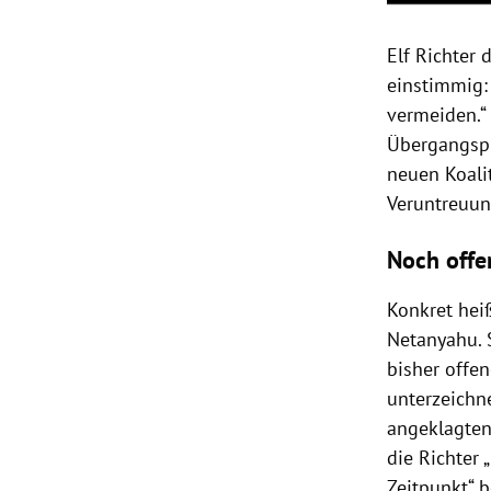
Elf Richter 
einstimmig: 
vermeiden.“
Übergangspr
neuen Koali
Veruntreuu
Noch offe
Konkret heiß
Netanyahu
.
bisher offe
unterzeichne
angeklagte
die Richter 
Zeitpunkt“ b