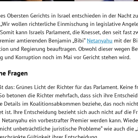
des Obersten Gerichts in
Israel
entschieden in der Nacht 
„Wir wollen richterliche Einmischung in legislative Ange
 Somit kann
Israels
Parlament, die
Knesset
, den seit fast z
emier amtierenden Benjamin „Bibi“
Netanyahu
mit der
B
tion und
Regierung
beauftragen. Obwohl dieser wegen Be
ng und
Korruption
noch im Mai vor Gericht stehen wird.
ne Fragen
t das: Grünes Licht der Richter für das Parlament. Keine fr
 So betonen die Richter mehrfach, dass sich ihre Entschei
ne Details im Koalitionsabkommen beziehe, das noch nich
t ist. Ihre Entscheidung bezieht sich auch nicht auf die 
n
Netanyahu
ein vorbestrafter Premier werden kann. Wied
„nicht unbeträchtliche juristische Probleme“ wie auch die 
eschränkte Gültigkeit ihrer Entscheidung.