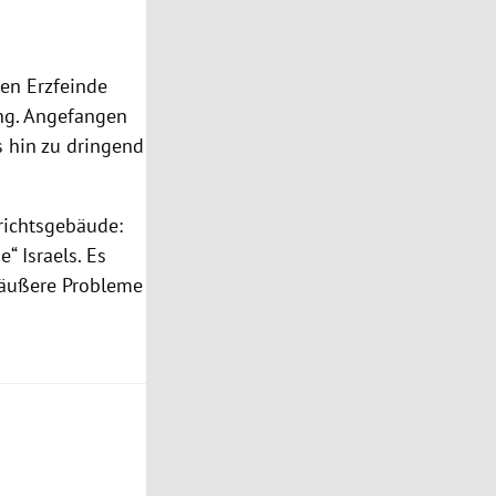
hen Erzfeinde
ung. Angefangen
s hin zu dringend
richtsgebäude:
ie“
Israels
. Es
e äußere Probleme