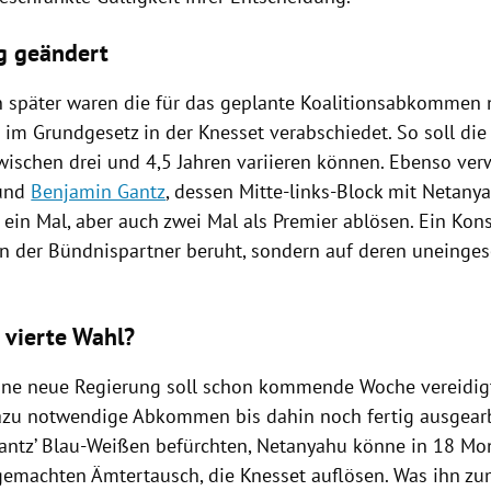
g geändert
 später waren die für das geplante Koalitionsabkommen
 im Grundgesetz in der
Knesset
verabschiedet. So soll die
wischen drei und 4,5 Jahren variieren können. Ebenso ver
und
Benjamin Gantz
, dessen Mitte-links-Block mit
Netany
ein Mal, aber auch zwei Mal als Premier ablösen. Ein Kons
en der Bündnispartner beruht, sondern auf deren uneinge
 vierte Wahl?
ine neue
Regierung
soll schon kommende Woche vereidig
zu notwendige Abkommen bis dahin noch fertig ausgearb
antz
’ Blau-Weißen befürchten,
Netanyahu
könne in 18 Mon
gemachten Ämtertausch, die
Knesset
auflösen. Was ihn z