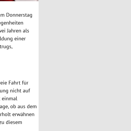
zum Donnerstag
legenheiten
wei Jahren als
ildung
einer
trugs,
eie Fahrt für
dung nicht auf
t einmal
Frage, ob aus dem
erholt erwähnen
„zu diesem