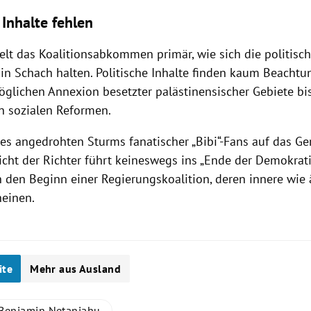
 Inhalte fehlen
gelt das Koalitionsabkommen primär, wie sich die politisc
 in Schach halten. Politische Inhalte finden kaum Beacht
öglichen Annexion besetzter palästinensischer Gebiete bi
 sozialen Reformen.
des angedrohten Sturms fanatischer „Bibi“-Fans auf das Ge
icht der Richter führt keineswegs ins „Ende der Demokrat
in den Beginn einer Regierungskoalition, deren innere wi
heinen.
ite
Mehr aus Ausland
Benjamin Netanjahu