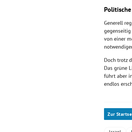
Politische
Generell re
gegenseitig
von einer m
notwendigen
Doch trotz 
Das grüne L
führt aber 
endlos ersc
Zur Startse
Israel