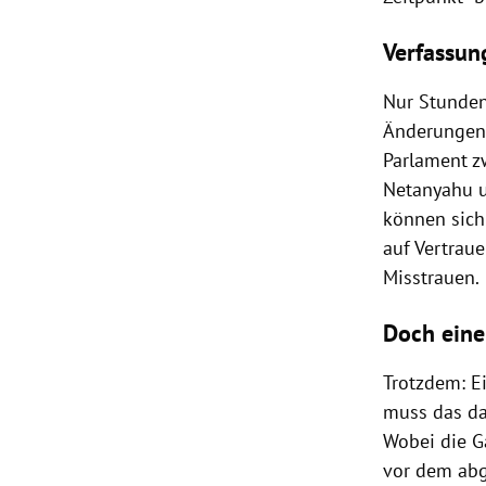
Verfassun
Nur Stunden
Änderungen
Parlament z
Netanyahu
können sich 
auf Vertrau
Misstrauen.
Doch eine
Trotzdem: E
muss das da
Wobei die
G
vor dem ab