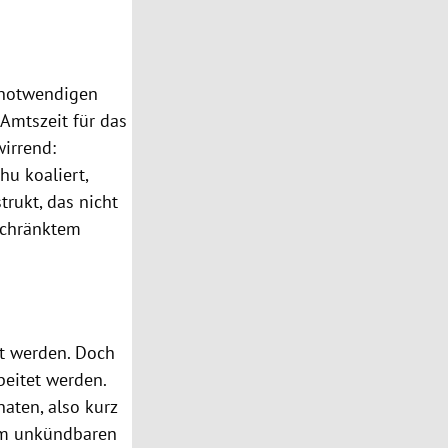
 notwendigen
 Amtszeit für das
wirrend:
ahu
koaliert,
trukt, das nicht
schränktem
t werden. Doch
eitet werden.
aten, also kurz
um unkündbaren