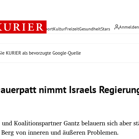
Anmelde
rreich
Politik
Wirtschaft
Sport
Kultur
Freizeit
Gesundheit
Stars
ie KURIER als bevorzugte Google-Quelle
auerpatt nimmt Israels Regieru
und Koalitionspartner Gantz belauern sich aber s
r Berg von inneren und äußeren Problemen.