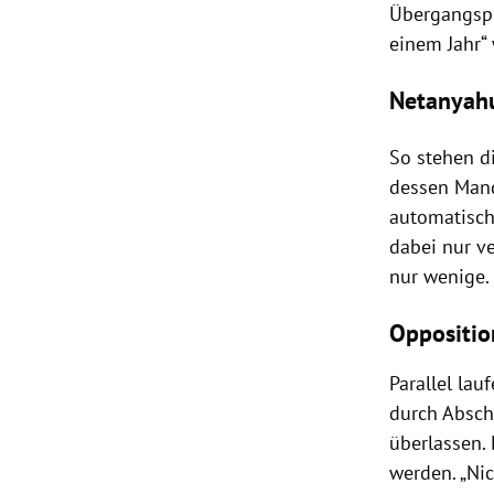
Übergangsp
einem Jahr“
Netanyahu
So stehen d
dessen Mand
automatisch
dabei nur v
nur wenige.
Oppositi
Parallel la
durch Absch
überlassen.
werden. „Nic