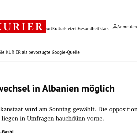
Anmelde
rreich
Politik
Wirtschaft
Sport
Kultur
Freizeit
Gesundheit
Stars
ie KURIER als bevorzugte Google-Quelle
echsel in Albanien möglich
kanstaat wird am Sonntag gewählt. Die opposition
n liegen in Umfragen hauchdünn vorne.
r-Gashi