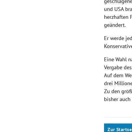
geschlagene
und
USA
bra
herzhaften 
geändert.
Er werde je
Konservati
Eine Wahl n
Vergabe des
Auf dem We
drei Millio
Zu den grö
bisher auch 
Zur Startse