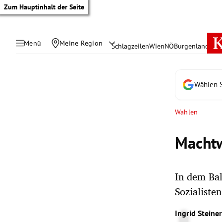
Zum Hauptinhalt der Seite
Menü
Meine Region
Schlagzeilen
Wien
NÖ
Burgenland
Öste
Wählen S
Wahlen
Machtw
In dem Bal
Sozialiste
tik Untermenü
Ingrid Steine
rreich Untermenü