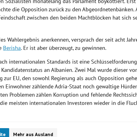
n Sozialisten monatelang das Parlament boykottiert. Ers
chte die Opposition zurück zu den Abgeordnetenbänken. 
Feindschaft zwischen den beiden Machtblöcken hat sich se
des Wahlergebnis anerkennen, versprach der seit acht Jahr
ve
Berisha
. Er ist aber überzeugt, zu gewinnen.
ach internationalen Standards ist eine Schlüsselforderun
 Kandidatenstatus an
Albanien
. Zwei Mal wurde dieser vo
g zur
EU
, den sowohl
Regierung
als auch Opposition gehe
nen Einwohner zählende Adria-Staat noch gewaltige Hürde
ßten Problemen zählen
Korruption
und fehlende Rechtssich
die meisten internationalen Investoren wieder in die Fluc
ite
Mehr aus Ausland