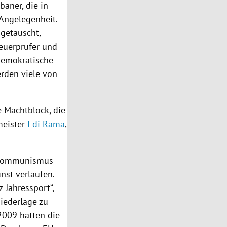
baner, die in
 Angelegenheit.
getauscht,
euerprüfer und
 Demokratische
rden viele von
e Machtblock, die
meister
Edi Rama
,
r Kommunismus
nst verlaufen.
Jahressport“,
Niederlage zu
 2009 hatten die