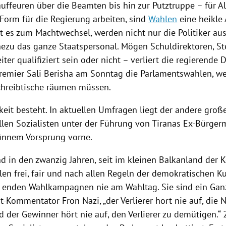
ffeuren über die Beamten bis hin zur Putztruppe – für Al
 Form für die
Regierung
arbeiten, sind
Wahlen
eine heikle
es zum Machtwechsel, werden nicht nur die Politiker aus
ezu das ganze Staatspersonal. Mögen Schuldirektoren, St
iter qualifiziert sein oder nicht – verliert die regierende
Premier
Sali Berisha
am Sonntag die Parlamentswahlen, we
chreibtische räumen müssen.
eit besteht. In aktuellen
Umfragen
liegt der andere groß
llen Sozialisten unter der Führung von
Tiranas
Ex-Bürger
ünnem Vorsprung vorne.
nd in den zwanzig Jahren, seit im kleinen Balkanland de
len
frei, fair und nach allen Regeln der demokratischen Ku
enden Wahlkampagnen nie am Wahltag. Sie sind ein Ganz-
it-Kommentator Fron Nazi, „der Verlierer hört nie auf, die 
 der Gewinner hört nie auf, den Verlierer zu demütigen.“