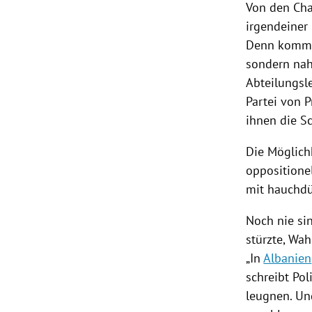
Von den Chau
irgendeiner
Denn kommt 
sondern nah
Abteilungsle
Partei von 
ihnen die S
Die Möglichk
oppositione
mit hauchd
Noch nie si
stürzte,
Wah
„In
Albanien
schreibt Pol
leugnen. Und