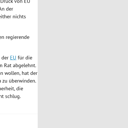
t Druck von
EU
An der
ither nichts
en regierende
g der
EU
für die
m Rat abgelehnt.
n wollen, hat der
n zu überwinden.
erheit, die
ht schlug.