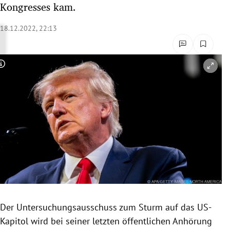
Kongresses kam.
rreich Untermenü
18.12.2022, 22:13
rt Untermenü
schaft Untermenü
Copyright-Hinweis öffnen/schließen
s Untermenü
zeit Untermenü
undheit Untermenü
tur Untermenü
nung Untermenü
Der Untersuchungsausschuss zum Sturm auf das US-
lität Untermenü
Kapitol wird bei seiner letzten öffentlichen Anhörung