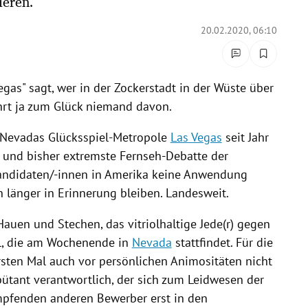
ieren.
20.02.2020, 06:10
egas" sagt, wer in der Zockerstadt in der Wüste über
ährt ja zum Glück niemand davon.
Nevadas
Glücksspiel-Metropole
Las Vegas
seit Jahr
e und bisher extremste Fernseh-Debatte der
andidaten/-innen in
Amerika
keine Anwendung
h länger in Erinnerung bleiben. Landesweit.
Hauen und Stechen, das vitriolhaltige Jede(r) gegen
ahl, die am Wochenende in
Nevada
stattfindet. Für die
rsten Mal auch vor persönlichen Animositäten nicht
bütant verantwortlich, der sich zum Leidwesen der
mpfenden anderen Bewerber erst in den