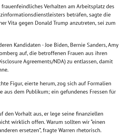
e frauenfeindliches Verhalten am Arbeitsplatz des
informationsdienstleisters beträfen, sagte die
iner Vita gegen
Donald Trump
anzutreten, sei zum
nderen Kandidaten -
Joe Biden
,
Bernie Sanders
,
Amy
oomberg
auf, die betroffenen Frauen aus ihren
closure Agreements/NDA) zu entlassen, damit
nne.
hte Figur, eierte herum, zog sich auf Formalien
fe aus dem Publikum; ein gefundenes Fressen für
f den Vorhalt aus, er lege seine finanziellen
nicht wirklich offen. Warum sollten wir “einen
anderen ersetzen”, fragte
Warren
rhetorisch.