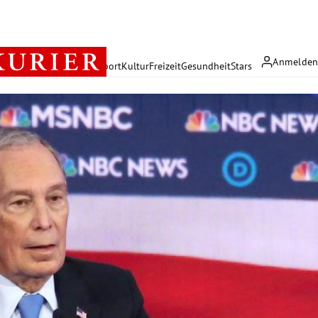
Anmelde
rreich
Politik
Wirtschaft
Sport
Kultur
Freizeit
Gesundheit
Stars