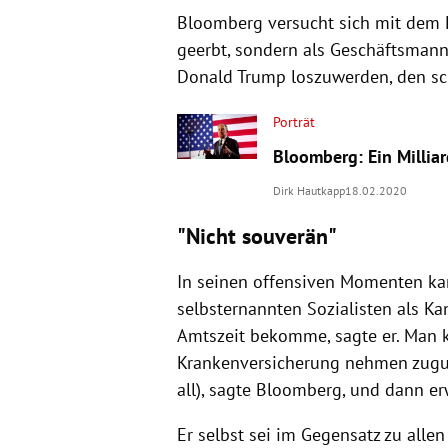
Bloomberg
versucht sich mit dem H
geerbt, sondern als Geschäftsmann 
Donald Trump
loszuwerden, den sc
Porträt
Bloomberg: Ein Millia
Dirk Hautkapp
18.02.2020
"Nicht souverän"
In seinen offensiven Momenten ka
selbsternannten Sozialisten als Kan
Amtszeit bekomme, sagte er. Man k
Krankenversicherung nehmen zugun
all), sagte
Bloomberg
, und dann er
Er selbst sei im Gegensatz zu all