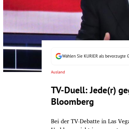
rt Untermenü
schaft Untermenü
s Untermenü
zeit Untermenü
Wählen Sie KURIER als bevorzugte 
undheit Untermenü
Ausland
tur Untermenü
TV-Duell: Jede(r) ge
nung Untermenü
Bloomberg
lität Untermenü
Bei der TV-Debatte in Las Vega