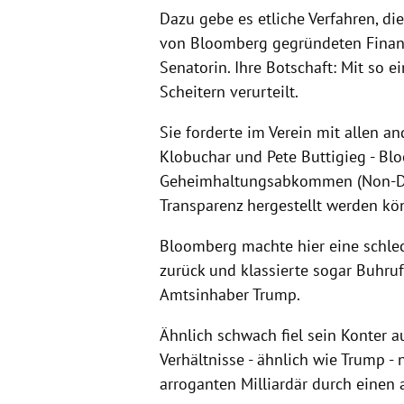
Dazu gebe es etliche Verfahren, di
von
Bloomberg
gegründeten Finanz
Senatorin. Ihre Botschaft: Mit so e
Scheitern verurteilt.
Sie forderte im Verein mit allen a
Klobuchar
und
Pete Buttigieg
-
Bl
Geheimhaltungsabkommen (Non-Dis
Transparenz hergestellt werden kö
Bloomberg
machte hier eine schlec
zurück und klassierte sogar Buhru
Amtsinhaber
Trump
.
Ähnlich schwach fiel sein Konter au
Verhältnisse - ähnlich wie
Trump
- 
arroganten Milliardär durch einen 