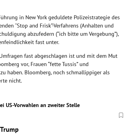
 Führung in
New York
geduldete Polizeistrategie des
enden "Stop and Frisk”-Verfahrens (Anhalten und
schuldigung abzufedern (“ich bitte um Vergebung”),
feindlichkeit fast unter.
n Umfragen fast abgeschlagen ist und mit dem Mut
oomberg
vor, Frauen “fette Tussis” und
 zu haben.
Bloomberg
, noch schmallippiger als
te nicht.
i US-Vorwahlen an zweiter Stelle
e Trump