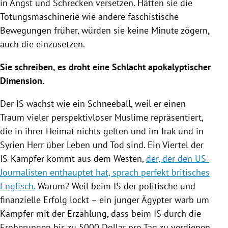
in Angst und Schrecken versetzen. Hätten sie die
Tötungsmaschinerie wie andere faschistische
Bewegungen früher, würden sie keine Minute zögern,
auch die einzusetzen.
Sie schreiben, es droht eine Schlacht apokalyptischer
Dimension.
Der IS wächst wie ein Schneeball, weil er einen
Traum vieler perspektivloser
Muslime
repräsentiert,
die in ihrer Heimat nichts gelten und im
Irak
und in
Syrien
Herr über Leben und Tod sind. Ein Viertel der
IS-Kämpfer
kommt aus dem Westen,
der, der den US-
Journalisten enthauptet hat, sprach perfekt britisches
Englisch.
Warum? Weil beim IS der politische und
finanzielle Erfolg lockt – ein junger Ägypter warb um
Kämpfer mit der Erzählung, dass beim IS durch die
Eroberungen bis zu 5000 Dollar pro Tag zu verdienen