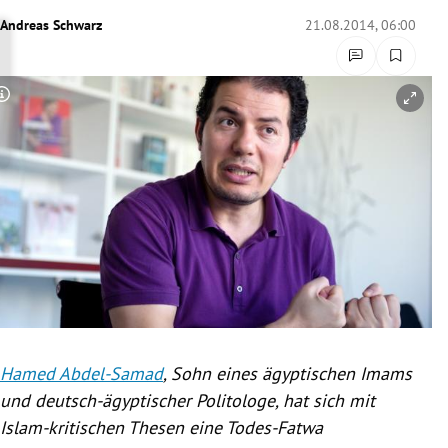
rreich Untermenü
Andreas Schwarz
21.08.2014, 06:00
rt Untermenü
Copyright-Hinweis öffnen/schließen
schaft Untermenü
s Untermenü
zeit Untermenü
undheit Untermenü
tur Untermenü
nung Untermenü
Hamed Abdel-Samad
, Sohn eines ägyptischen Imams
und deutsch-ägyptischer Politologe, hat sich mit
lität Untermenü
Islam-kritischen Thesen eine Todes-Fatwa