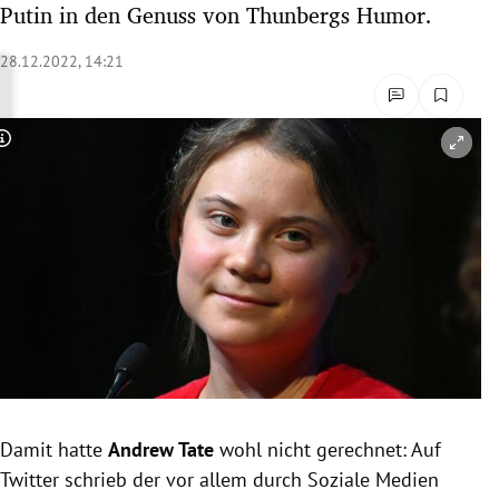
Putin in den Genuss von Thunbergs Humor.
rreich Untermenü
28.12.2022, 14:21
rt Untermenü
schaft Untermenü
Copyright-Hinweis öffnen/schließen
s Untermenü
zeit Untermenü
undheit Untermenü
tur Untermenü
nung Untermenü
Damit hatte
Andrew Tate
wohl nicht gerechnet: Auf
lität Untermenü
Twitter schrieb der vor allem durch Soziale Medien