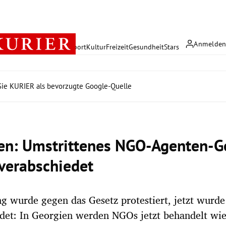
Anmelde
rreich
Politik
Wirtschaft
Sport
Kultur
Freizeit
Gesundheit
Stars
ie KURIER als bevorzugte Google-Quelle
en: Umstrittenes NGO-Agenten-G
verabschiedet
 wurde gegen das Gesetz protestiert, jetzt wurde
det: In Georgien werden NGOs jetzt behandelt wie