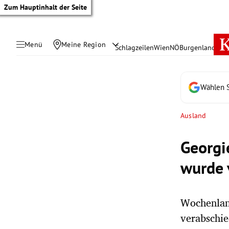
Zum Hauptinhalt der Seite
Menü
Meine Region
Schlagzeilen
Wien
NÖ
Burgenland
Öste
Wählen S
Ausland
Georgi
wurde 
Wochenlang
tik Untermenü
verabschie
rreich Untermenü