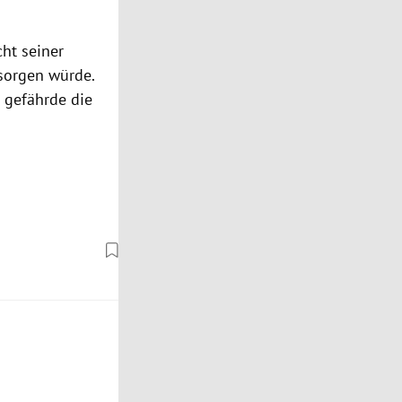
cht seiner
 sorgen würde.
d gefährde die