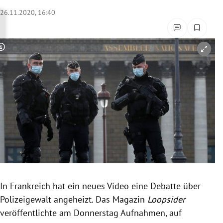
rreich Untermenü
26.11.2020, 16:40
rt Untermenü
Copyright-Hinweis öffnen/schließen
schaft Untermenü
s Untermenü
zeit Untermenü
undheit Untermenü
tur Untermenü
nung Untermenü
In Frankreich hat ein neues Video eine Debatte über
Polizeigewalt angeheizt. Das Magazin
Loopsider
lität Untermenü
veröffentlichte am Donnerstag Aufnahmen, auf