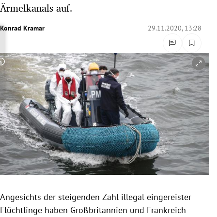
Ärmelkanals auf.
rreich Untermenü
Konrad Kramar
29.11.2020, 13:28
rt Untermenü
schaft Untermenü
Copyright-Hinweis öffnen/schließen
s Untermenü
zeit Untermenü
undheit Untermenü
tur Untermenü
nung Untermenü
lität Untermenü
Angesichts der steigenden Zahl illegal eingereister
Flüchtlinge haben Großbritannien und Frankreich