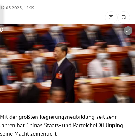
rreich Untermenü
12.03.2023, 12:09
rt Untermenü
Copyright-Hinweis öffnen/schließen
schaft Untermenü
s Untermenü
zeit Untermenü
undheit Untermenü
tur Untermenü
nung Untermenü
Mit der größten Regierungsneubildung seit zehn
Jahren hat Chinas Staats- und Parteichef
Xi Jinping
lität Untermenü
seine Macht zementiert.