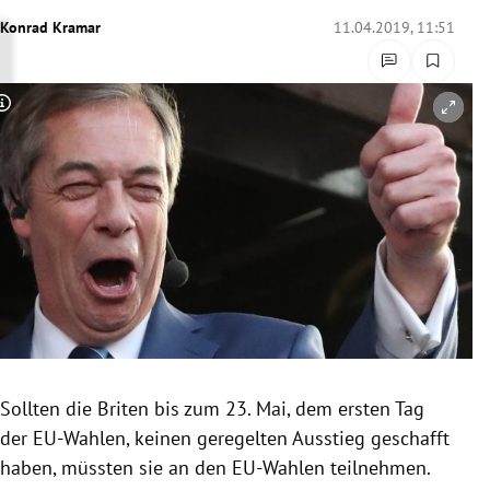
rreich Untermenü
Konrad Kramar
11.04.2019, 11:51
rt Untermenü
Copyright-Hinweis öffnen/schließen
schaft Untermenü
s Untermenü
zeit Untermenü
undheit Untermenü
tur Untermenü
nung Untermenü
Sollten die Briten bis zum 23. Mai, dem ersten Tag
der EU-Wahlen, keinen geregelten Ausstieg geschafft
lität Untermenü
haben, müssten sie an den EU-Wahlen teilnehmen.