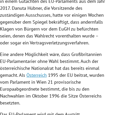
in einem Gutachten des
EU-Parlaments
aus dem Jahr
2017.
Danuta Hübner
, die Vorsitzende des
zuständigen Ausschusses, hatte vor einigen Wochen
gegenüber dem Spiegel bekräftigt, dass andernfalls
Klagen von Bürgern vor dem
EuGH
zu befürchten
seien, denen das Wahlrecht vorenthalten wurde –
oder sogar ein Vertragsverletzungsverfahren.
Eine andere Möglichkeit wäre, dass
Großbritannien
EU-Parlamentarier ohne Wahl bestimmt. Auch der
österreichische Nationalrat hat das bereits einmal
gemacht. Als
Österreich
1995 der
EU
beitrat, wurden
vom Parlament in
Wien
21 provisorische
Europaabgeordnete bestimmt, die bis zu den
Nachwahlen im Oktober 1996 die Sitze
Österreichs
besetzten.
Das
EU-Parlament
wird mit dem Austritt